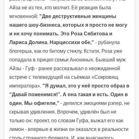
Айза не из тех, кто молчит. Её реакция была
мгновенной:
"Две деструктивные женщины
нашего шоу-бизнеса, которых я просто не могу
и не хочу понимать. Это Роза Сябитова и
Лариса Долина. Нарциссихи обе,"
- рубанула
блогерша, как по битому стеклу. Кстати, Роза уже
попадала в прицел семьи Анохиных. Бывший муж
Айзы - Гуф - ранее рассказывал о неожиданной
встрече с телеведущей на съёмках «Сокровищ
императора».
"Я думал, это у неё просто образ в
“Давай поженимся!”. А она такая и есть. Один в
один. Мы офигели,"
- делился эмоциями рэпер, не
скрывая удивления. Впрочем, удивлён был не
только он: проект, по словам Гуфа, выжал его как
лимон - впервые в жизни он оказался в реальности
столь странного формата. И, как выяснилось,