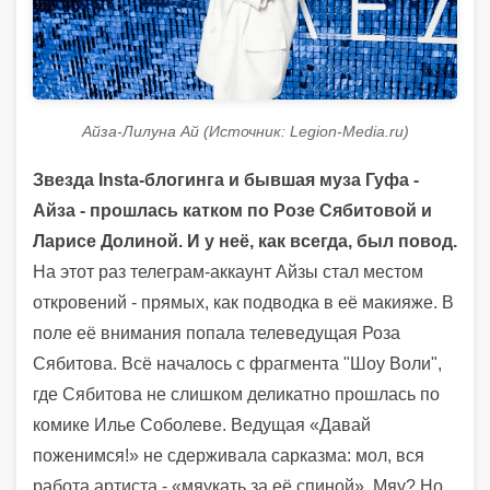
Айза-Лилуна Ай (Источник: Legion-Media.ru)
Звезда Insta-блогинга и бывшая муза Гуфа -
Айза - прошлась катком по Розе Сябитовой и
Ларисе Долиной. И у неё, как всегда, был повод.
На этот раз телеграм-аккаунт Айзы стал местом
откровений - прямых, как подводка в её макияже. В
поле её внимания попала телеведущая Роза
Сябитова. Всё началось с фрагмента "Шоу Воли",
где Сябитова не слишком деликатно прошлась по
комике Илье Соболеве. Ведущая «Давай
поженимся!» не сдерживала сарказма: мол, вся
работа артиста - «мяукать за её спиной». Мяу? Но