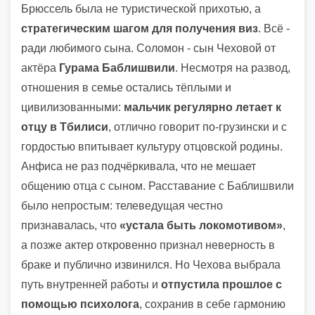
Брюссель была не туристической прихотью, а
стратегическим шагом для получения виз
. Всё -
ради любимого сына. Соломон - сын Чеховой от
актёра
Гурама Баблишвили
. Несмотря на развод,
отношения в семье остались тёплыми и
цивилизованными:
мальчик регулярно летает к
отцу в Тбилиси
, отлично говорит по-грузински и с
гордостью впитывает культуру отцовской родины.
Анфиса не раз подчёркивала, что не мешает
общению отца с сыном. Расставание с Баблишвили
было непростым: телеведущая честно
признавалась, что
«устала быть локомотивом»
,
а позже актер откровенно признал неверность в
браке и публично извинился. Но Чехова выбрала
путь внутренней работы и
отпустила прошлое с
помощью психолога
, сохранив в себе гармонию