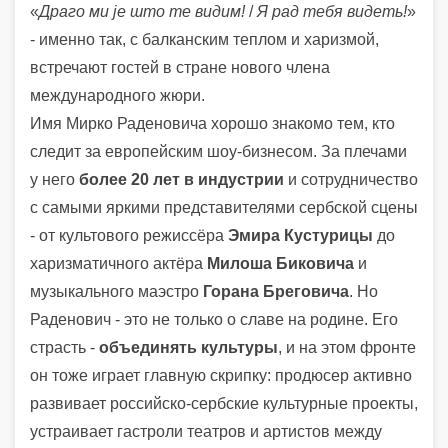
«
Драго ми је што те видим!
/
Я рад тебя видеть!
»
- именно так, с балканским теплом и харизмой,
встречают гостей в стране нового члена
международного жюри.
Имя Мирко Раденовича хорошо знакомо тем, кто
следит за европейским шоу-бизнесом. За плечами
у него
более 20 лет в индустрии
и сотрудничество
с самыми яркими представителями сербской сцены
- от культового режиссёра
Эмира Кустурицы
до
харизматичного актёра
Милоша Биковича
и
музыкального маэстро
Горана Бреговича
. Но
Раденович - это не только о славе на родине. Его
страсть -
объединять культуры
, и на этом фронте
он тоже играет главную скрипку: продюсер активно
развивает российско-сербские культурные проекты,
устраивает гастроли театров и артистов между