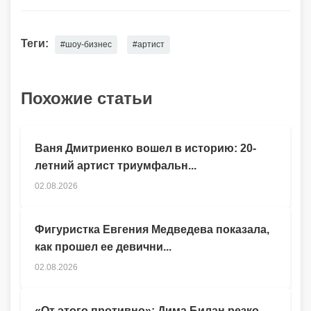
Теги:
#шоу-бизнес
#артист
Похожие статьи
Ваня Дмитриенко вошел в историю: 20-
летний артист триумфальн...
02.08.2026
Фигуристка Евгения Медведева показала,
как прошел ее девични...
02.08.2026
«От этого противно»: Дима Билан резко