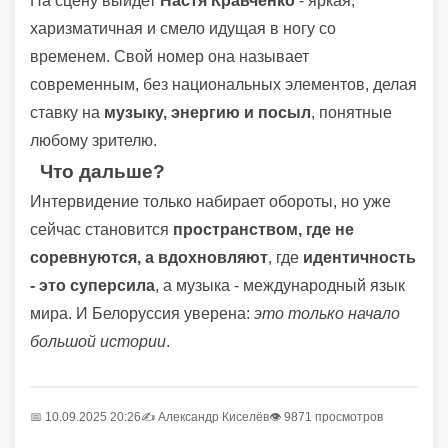
На сцену выйдет
Настя Кравченко
- яркая,
харизматичная и смело идущая в ногу со
временем. Свой номер она называет
современным, без национальных элементов, делая
ставку на
музыку, энергию и посыл
, понятные
любому зрителю.
Что дальше?
Интервидение только набирает обороты, но уже
сейчас становится
пространством, где не
соревнуются, а вдохновляют
, где
идентичность
- это суперсила
, а музыка - международный язык
мира. И Белоруссия уверена:
это только начало
большой истории
.
📅 10.09.2025 20:26
✍️
Александр Киселёв
👁 9871 просмотров