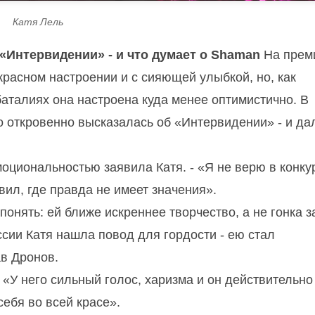
Катя Лель
 «Интервидении» - и что думает о Shaman
На прем
красном настроении и с сияющей улыбкой, но, как
баталиях она настроена куда менее оптимистично. В
 откровенно высказалась об «Интервидении» - и да
эмоциональностью заявила Катя. - «Я не верю в конку
авил, где правда не имеет значения».
онять: ей ближе искреннее творчество, а не гонка з
сии Катя нашла повод для гордости - ею стал
в Дронов.
 «У него сильный голос, харизма и он действительно
себя во всей красе».