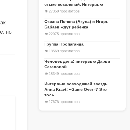
стыке поколений. Интервью
👁 27350 просмотров
Оксана Почепа (Акула) и Игорь
Так
Бабаев ждут ребенка
е, но
👁 22075 просмотров
Группа Пропаганда
👁 18569 просмотров
Человек дела: интервью Дарьи
Сагаловой
👁 18349 просмотров
Интервью восходящей звезды
Anna Kravt: «Game Over»? Это
толь...
👁 17678 просмотров