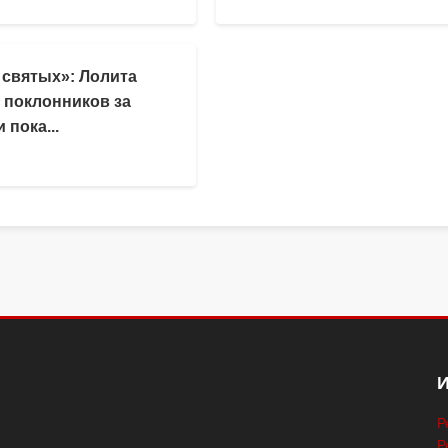
 святых»: Лолита
 поклонников за
 пока...
Р
Р