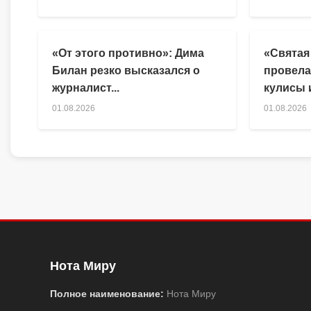
«От этого противно»: Дима
«Святая
Билан резко высказался о
провела
журналист...
кулисы и
01.08.2026
01.08.2026
Нота Миру
Полное наименование:
Нота Миру