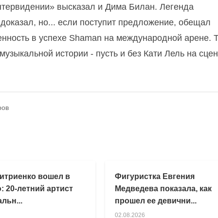
Интервидении» высказал и Дима Билан. Легенда
доказал, но... если поступит предложение, обещал
енность в успехе Shaman на международной арене. 
узыкальной истории - пусть и без Кати Лель на сцен
ров
итриенко вошел в
Фигуристка Евгения
: 20-летний артист
Медведева показала, как
льн...
прошел ее девични...
02.08.2026