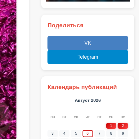
Поделиться
VK
Telegram
Календарь публикаций
Август 2026
ПН
ВТ
СР
ЧТ
ПТ
СБ
ВС
1
2
3
4
5
6
7
8
9