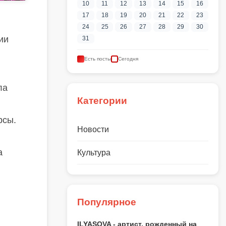
10
11
12
13
14
15
16
17
18
19
20
21
22
23
24
25
26
27
28
29
30
ии
31
Есть посты
Сегодня
ла
Категории
рсы.
Новости
а
Культура
Популярное
ILYASOVA - артист, рожденный на