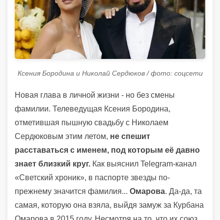
Ксения Бородина и Николай Сердюков / фото: соцсети
Новая глава в личной жизни - но без смены
фамилии. Телеведущая Ксения Бородина,
отметившая пышную свадьбу с Николаем
Сердюковым этим летом,
не спешит
расставаться с именем, под которым её давно
знает близкий круг.
Как выяснил Telegram-канал
«Светский хроник», в паспорте звезды по-
прежнему значится фамилия...
Омарова
. Да-да, та
самая, которую она взяла, выйдя замуж за Курбана
Омарова в 2015 году. Несмотря на то, что их союз