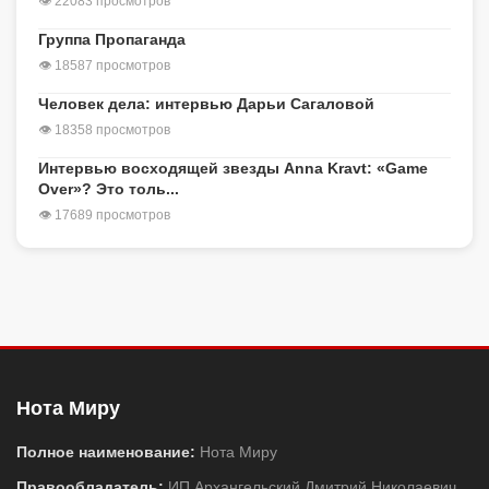
👁 22083 просмотров
Группа Пропаганда
👁 18587 просмотров
Человек дела: интервью Дарьи Сагаловой
👁 18358 просмотров
Интервью восходящей звезды Anna Kravt: «Game
Over»? Это толь...
👁 17689 просмотров
Нота Миру
Полное наименование:
Нота Миру
Правообладатель:
ИП Архангельский Дмитрий Николаевич