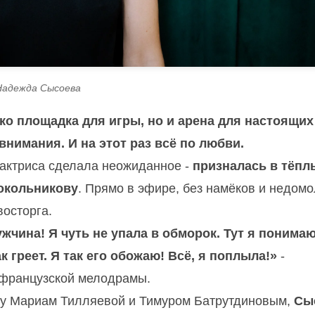
Надежда Сысоева
ько площадка для игры, но и арена для настоящих
внимания. И на этот раз всё по любви.
актриса сделала неожиданное -
призналась в тёпл
локольникову
. Прямо в эфире, без намёков и недомо
восторга.
чина! Я чуть не упала в обморок. Тут я понимаю
 греет. Я так его обожаю! Всё, я поплыла!»
-
 французской мелодрамы.
ду Мариам Тилляевой и Тимуром Батрутдиновым,
Сы