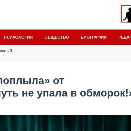
ПСИХОЛОГИЯ
ОБЩЕСТВО
БИОГРАФИИ
РЕДА
а: «Я...
поплыла» от
уть не упала в обморок!