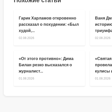
Похожие статьи
Гарик Харламов откровенно
Ваня Дм
рассказал о похудении: «Был
историю
худой,...
триумфа
02.08.2026
02.08.2026
«От этого противно»: Дима
«Святая
Билан резко высказался о
провела
журналист...
кулисы и
01.08.2026
01.08.2026