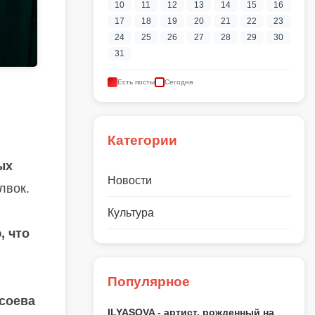
10
11
12
13
14
15
16
17
18
19
20
21
22
23
24
25
26
27
28
29
30
31
Есть посты
Сегодня
Категории
ых
Новости
лвок.
Культура
, что
Популярное
соева
ILYASOVA - артист, рожденный на