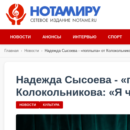
НОВОСТИ
АНОНСЫ
ИНТЕРВЬЮ
СПОРТ
Главная
›
Новости
›
Надежда Сысоева - «поплыла» от Колокольников
Надежда Сысоева - «
Колокольникова: «Я ч
НОВОСТИ
КУЛЬТУРА