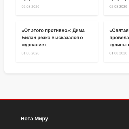
02.08.2026
02.08.2026
«От этого противно»: Дима
«Святая
Билан резко высказался о
провела
журналист...
кулисы и
01.08.2026
01.08.2026
Нота Миру