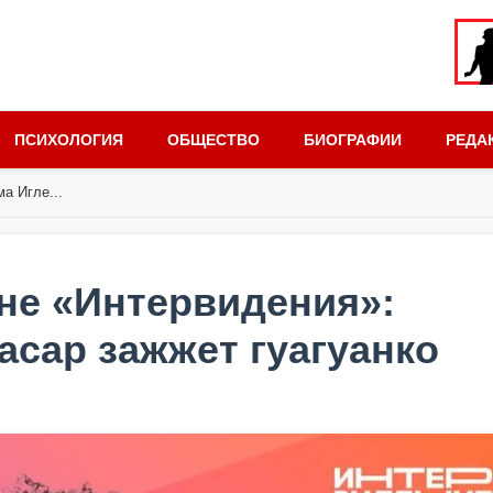
ПСИХОЛОГИЯ
ОБЩЕСТВО
БИОГРАФИИ
РЕДА
а Игле...
ене «Интервидения»:
асар зажжет гуагуанко