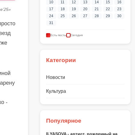
10
11
12
13
14
15
16
е’25»
17
18
19
20
21
22
23
24
25
26
27
28
29
30
просто
31
звезд
Есть посты
Сегодня
уже
Категории
иной
Новости
 арену
Культура
о -
Популярное
ILYASOVA - артист, рожденный на