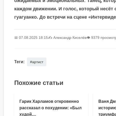
ожидаемых и эмоциональных
.
Танец, кото
каждом движении. И голос, который несёт с
гуагуанко. До встречи на сцене «Интервиде
📅 07.08.2025 18:15
✍️
Александр Киселёв
👁 9379 просмот
Теги:
#артист
Похожие статьи
Гарик Харламов откровенно
Ваня Дм
рассказал о похудении: «Был
историю
худой,...
триумфа