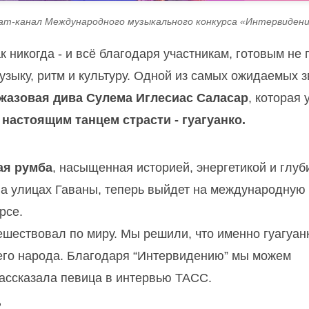
ram-канал Международного музыкального конкурса «Интервидени
 никогда - и всё благодаря участникам, готовым не 
музыку, ритм и культуру. Одной из самых ожидаемых 
жазовая дивa Сулема Иглесиас Саласар
, которая 
 настоящим танцем страсти - гуагуанко.
ая румба
, насыщенная историей, энергетикой и глуб
на улицах Гаваны, теперь выйдет на международную
рсе.
ешествовал по миру. Мы решили, что именно гуагуанк
шего народа. Благодаря “Интервидению” мы можем
рассказала певица в интервью ТАСС.
ь