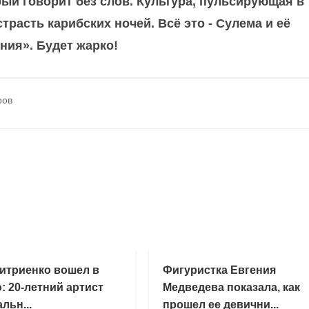
рый говорит без слов. Культура, пульсирующая в
трасть карибских ночей. Всё это - Сулема и её
ния». Будет жарко!
ров
итриенко вошел в
Фигуристка Евгения
: 20-летний артист
Медведева показала, как
льн...
прошел ее девични...