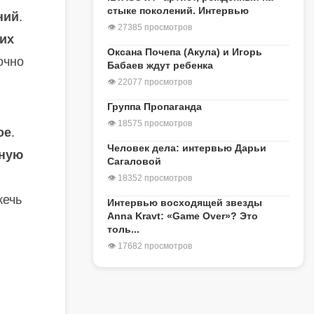
стыке поколений. Интервью
ний
.
👁 27385 просмотров
ких
Оксана Почепа (Акула) и Игорь
очно
Бабаев ждут ребенка
👁 22077 просмотров
Группа Пропаганда
👁 18575 просмотров
ое
.
Человек дела: интервью Дарьи
ную
Сагаловой
👁 18352 просмотров
жечь
Интервью восходящей звезды
Anna Kravt: «Game Over»? Это
толь...
👁 17682 просмотров