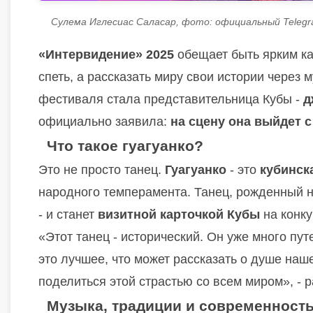
Сулема Иглесиас Саласар, фото: официальный Teleg
«Интервидение» 2025
обещает быть ярким как
спеть, а рассказать миру свои истории через 
фестиваля стала представительница Кубы -
д
официально заявила:
на сцену она выйдет с
Что такое гуагуанко?
Это не просто танец.
Гуагуанко
- это
кубинск
народного темперамента. Танец, рожденный 
- и станет
визитной карточкой Кубы
на конку
«Этот танец - исторический. Он уже много пут
это лучшее, что может рассказать о душе на
поделиться этой страстью со всем миром», - 
Музыка, традиции и современност