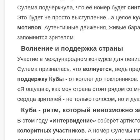
Сулема подчеркнула, что её номер будет
син
Это будет не просто выступление - а целое
ку
мотивов
. Аутентичные движения, живые бара
запомнится зрителям.
Волнение и поддержка страны
Участие в международном конкурсе для певиц
Сулема призналась, что
волнуется
, ведь пр
поддержку Кубы
- от коллег до поклонников.
«Я ощущаю, как моя страна стоит рядом со мн
сердца зрителей - не только голосом, но и ду
Куба - ритм, который невозможно 
В этом году
«Интервидение»
соберёт артисто
колоритных участников
. А номер Сулемы И