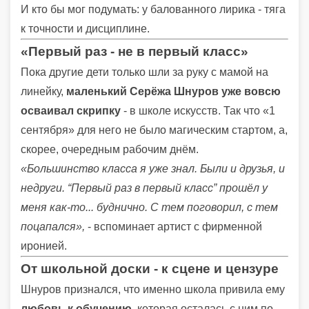
И кто бы мог подумать: у балованного лирика - тяга
к точности и дисциплине.
«Первый раз - не в первый класс»
Пока другие дети только шли за руку с мамой на
линейку,
маленький Серёжа Шнуров уже вовсю
осваивал скрипку
- в школе искусств. Так что «1
сентября» для него не было магическим стартом, а,
скорее, очередным рабочим днём.
«Большинство класса я уже знал. Были и друзья, и
недруги. “Первый раз в первый класс” прошёл у
меня как-то... буднично. С тем поговорил, с тем
поцапался»,
- вспоминает артист с фирменной
иронией.
От школьной доски - к сцене и цензуре
Шнуров признался, что именно школа привила ему
любовь к обучению
, которая осталась с ним по