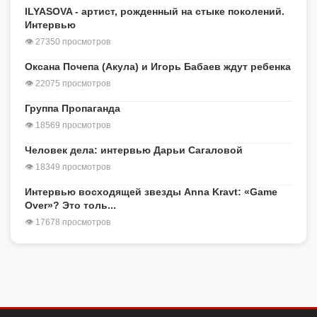
ILYASOVA - артист, рожденный на стыке поколений.
Интервью
👁 27350 просмотров
Оксана Почепа (Акула) и Игорь Бабаев ждут ребенка
👁 22075 просмотров
Группа Пропаганда
👁 18569 просмотров
Человек дела: интервью Дарьи Сагаловой
👁 18349 просмотров
Интервью восходящей звезды Anna Kravt: «Game
Over»? Это толь...
👁 17678 просмотров