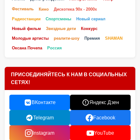
Фестиваль
Кино
Дискотека 90х - 2000х
Радиостанции
Спортсмены
Новый сериал
Новый фильм
Звездные дети
Конкурс
Молодые артисты
реалити-шоу
Премия
SHAMAN
Оксана Почепа
Россия
ПРИСОЕДИНЯЙТЕСЬ К НАМ В СОЦИАЛЬНЫХ
СЕТЯХ!
ВКонтакте
Яндекс Дзен
Telegram
Facebook
Instagram
YouTube