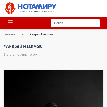
☰
Главная
›
Тег
›
Андрей Назимов
#Андрей Назимов
1 статья с этим тегом