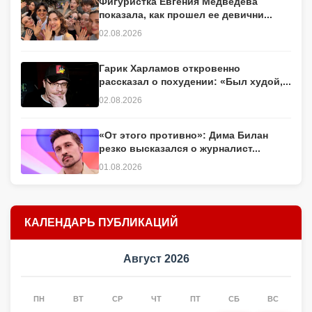
Фигуристка Евгения Медведева
показала, как прошел ее девични...
02.08.2026
Гарик Харламов откровенно
рассказал о похудении: «Был худой,...
02.08.2026
«От этого противно»: Дима Билан
резко высказался о журналист...
01.08.2026
КАЛЕНДАРЬ ПУБЛИКАЦИЙ
Август 2026
ПН
ВТ
СР
ЧТ
ПТ
СБ
ВС