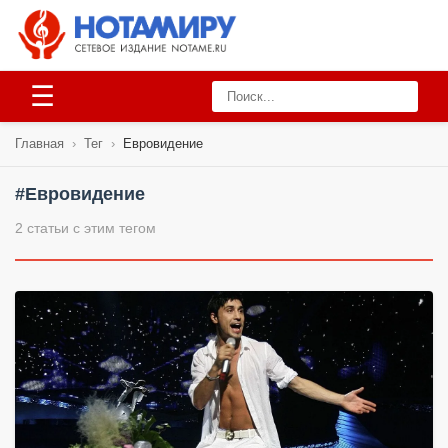
☰
Главная
›
Тег
›
Евровидение
#Евровидение
2 статьи с этим тегом