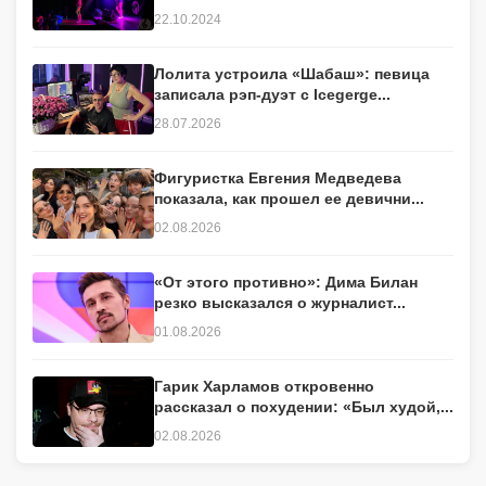
22.10.2024
Лолита устроила «Шабаш»: певица
записала рэп-дуэт с Icegerge...
28.07.2026
Фигуристка Евгения Медведева
показала, как прошел ее девични...
02.08.2026
«От этого противно»: Дима Билан
резко высказался о журналист...
01.08.2026
Гарик Харламов откровенно
рассказал о похудении: «Был худой,...
02.08.2026