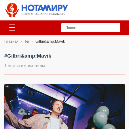
☰
Главная
›
Тег
›
Gilbri&amp;Mavik
#Gilbri&amp;Mavik
1 статья с этим тегом