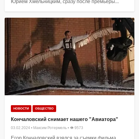
Юрием Хмельницким, сразу после премьеры...
НОВОСТИ
ОБЩЕСТВО
Кончаловский снимает нашего "Авиатора"
03.02.2024
•
Максим Ротермель
• 👁 9573
Егор Кончаловский взялся за съемки фильма