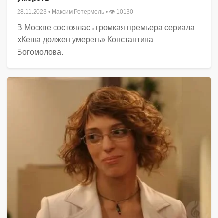
28.11.2023
•
Максим Ротермель
• 👁 10130
В Москве состоялась громкая премьера сериала
«Кеша должен умереть» Константина
Богомолова.