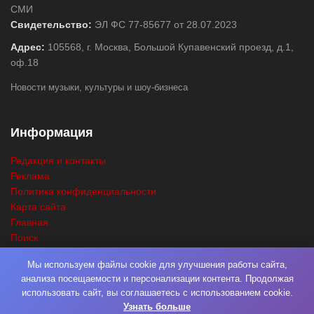
СМИ
Свидетельство:
ЭЛ ФС 77-85677 от 28.07.2023
Адрес:
105568, г. Москва, Большой Купавенский проезд, д.1,
оф.18
Новости музыки, культуры и шоу-бизнеса
Информация
Редакция и контакты
Реклама
Политика конфиденциальности
Карта сайта
Главная
Поиск
Мы используем файлы cookie для улучшения работы сайта,
анализа посещаемости и персонализации контента. Продолжая
© 2026
Нота Миру
. Разработка
Фабрика Медиа Мьюзик
. Все права
использовать сайт, вы соглашаетесь с использованием cookie.
защищены.
Узнать больше