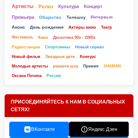
Артисты
Релиз
Культура
Концерт
Телешоу
Премьера
Общество
Интервью
Анонс
День рождения
Актеры кино
Театр
Фестиваль
Кино
Дискотека 90х - 2000х
Радиостанции
Спортсмены
Новый сериал
Новый фильм
Звездные дети
Конкурс
Молодые артисты
реалити-шоу
Премия
SHAMAN
Оксана Почепа
Россия
ПРИСОЕДИНЯЙТЕСЬ К НАМ В СОЦИАЛЬНЫХ
СЕТЯХ!
ВКонтакте
Яндекс Дзен