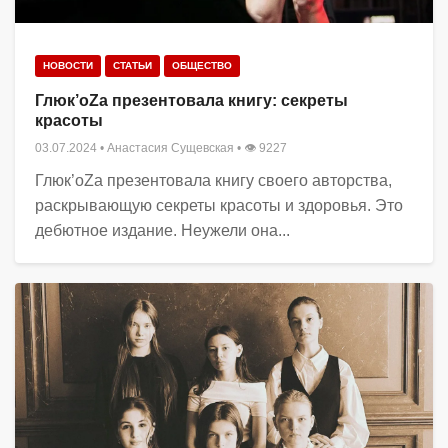
НОВОСТИ
СТАТЬИ
ОБЩЕСТВО
Глюк’oZa презентовала книгу: секреты
красоты
03.07.2024
•
Анастасия Сущевская
• 👁 9227
Глюк’oZa презентовала книгу своего авторства,
раскрывающую секреты красоты и здоровья. Это
дебютное издание. Неужели она...