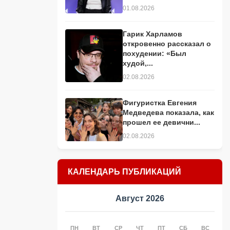
01.08.2026
Гарик Харламов
откровенно рассказал о
похудении: «Был
худой,...
02.08.2026
Фигуристка Евгения
Медведева показала, как
прошел ее девични...
02.08.2026
КАЛЕНДАРЬ ПУБЛИКАЦИЙ
Август 2026
ПН
ВТ
СР
ЧТ
ПТ
СБ
ВС