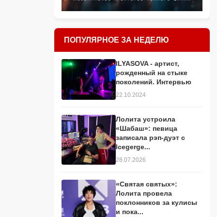
ПОПУЛЯРНОЕ ЗА НЕДЕЛЮ
ILYASOVA - артист,
рожденный на стыке
поколений. Интервью
22.10.2024
Лолита устроила
«Шабаш»: певица
записала рэп-дуэт с
Icegerge...
28.07.2026
«Святая святых»:
Лолита провела
поклонников за кулисы
и пока...