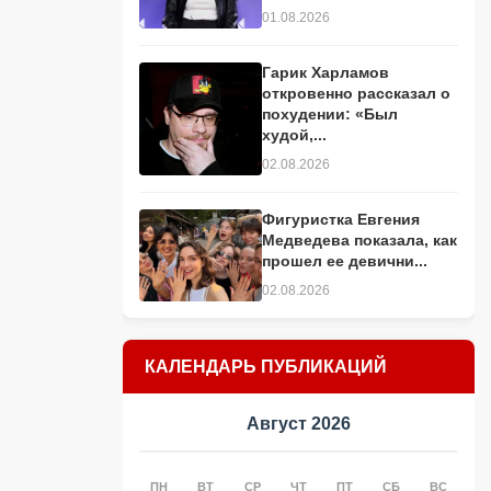
01.08.2026
Гарик Харламов
откровенно рассказал о
похудении: «Был
худой,...
02.08.2026
Фигуристка Евгения
Медведева показала, как
прошел ее девични...
02.08.2026
КАЛЕНДАРЬ ПУБЛИКАЦИЙ
Август 2026
ПН
ВТ
СР
ЧТ
ПТ
СБ
ВС