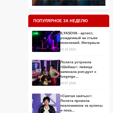
ПОПУЛЯРНОЕ ЗА НЕДЕЛЮ
ILYASOVA - артист,
рожденный на стыке
поколений. Интервью
22.10.2024
Лолита устроила
«Шабаш»: певица
записала рэп-дуэт с
Icegerge...
28.07.2026
«Святая святых»:
Лолита провела
поклонников за кулисы
и пока...