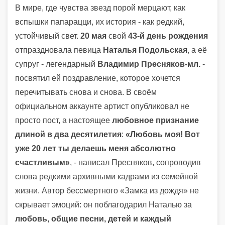
В мире, где чувства звезд порой мерцают, как
вспышки папарацци, их история - как редкий,
устойчивый свет.
20 мая
свой
43-й день рождения
отпраздновала певица
Наталья Подольская
, а её
супруг - легендарный
Владимир Пресняков-мл.
-
посвятил ей поздравление, которое хочется
перечитывать снова и снова. В своём
официальном аккаунте артист опубликовал не
просто пост, а настоящее
любовное признание
длиной в два десятилетия
:
«Любовь моя! Вот
уже 20 лет ты делаешь меня абсолютно
счастливым»
, - написал Пресняков, сопроводив
слова редкими архивными кадрами из семейной
жизни. Автор бессмертного «Замка из дождя» не
скрывает эмоций: он поблагодарил Наталью за
любовь, общие песни, детей и каждый