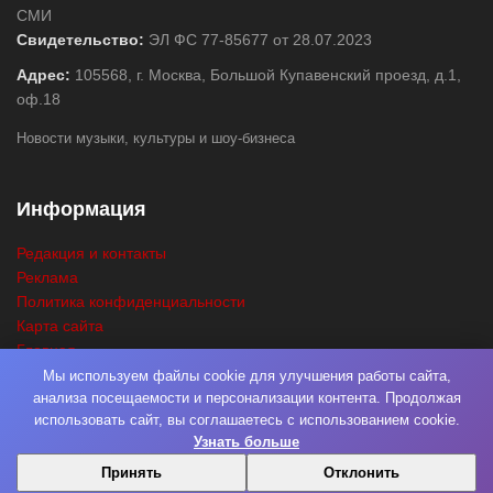
СМИ
Свидетельство:
ЭЛ ФС 77-85677 от 28.07.2023
Адрес:
105568, г. Москва, Большой Купавенский проезд, д.1,
оф.18
Новости музыки, культуры и шоу-бизнеса
Информация
Редакция и контакты
Реклама
Политика конфиденциальности
Карта сайта
Главная
Поиск
Мы используем файлы cookie для улучшения работы сайта,
анализа посещаемости и персонализации контента. Продолжая
использовать сайт, вы соглашаетесь с использованием cookie.
Узнать больше
© 2026
Нота Миру
. Разработка
Фабрика Медиа Мьюзик
. Все права
Принять
Отклонить
защищены.