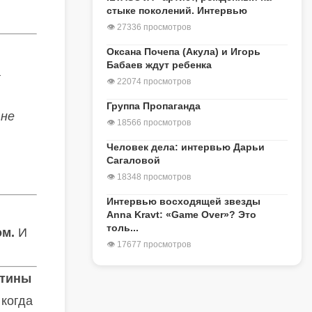
стыке поколений. Интервью
👁 27336 просмотров
Оксана Почепа (Акула) и Игорь
Бабаев ждут ребенка
а
👁 22074 просмотров
Группа Пропаганда
 не
👁 18566 просмотров
Человек дела: интервью Дарьи
Сагаловой
👁 18348 просмотров
Интервью восходящей звезды
Anna Kravt: «Game Over»? Это
толь...
ом.
И
👁 17677 просмотров
ртины
 когда