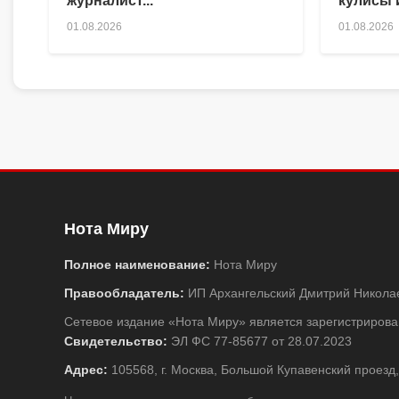
журналист...
кулисы и
01.08.2026
01.08.2026
Нота Миру
Полное наименование:
Нота Миру
Правообладатель:
ИП Архангельский Дмитрий Никола
Сетевое издание «Нота Миру» является зарегистриро
Свидетельство:
ЭЛ ФС 77-85677 от 28.07.2023
Адрес:
105568, г. Москва, Большой Купавенский проезд,