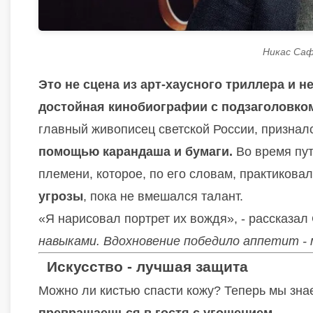
Никас Саф
Это не сцена из арт-хаусного триллера и н
достойная кинобиографии с подзаголовком
главный живописец светской России, признал
помощью карандаша и бумаги.
Во время пут
племени, которое, по его словам, практикова
угрозы
, пока не вмешался талант.
«Я нарисовал портрет их вождя», - рассказа
навыками. Вдохновение победило аппетит -
Искусство - лучшая защита
Можно ли кистью спасти кожу? Теперь мы зна
превращаешься в гостя с угощением.