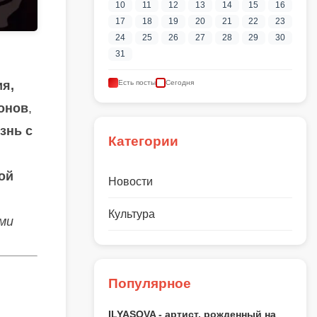
10
11
12
13
14
15
16
17
18
19
20
21
22
23
24
25
26
27
28
29
30
31
ия,
Есть посты
Сегодня
онов
,
знь с
Категории
ой
Новости
Культура
ми
Популярное
ILYASOVA - артист, рожденный на