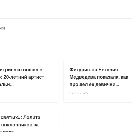
ров
итриенко вошел в
Фигуристка Евгения
: 20-летний артист
Медведева показала, как
льн...
прошел ее девични...
02.08.2026
 святых»: Лолита
 поклонников за