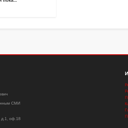
 пока...
Р
Р
евич
П
ванным СМИ
К
Г
П
 д.1, оф.18