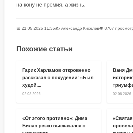
на кону не премия, а жизнь.
📅 21.05.2025 11:35
✍️
Александр Киселёв
👁 8707 просмот
Похожие статьи
Гарик Харламов откровенно
Ваня Дм
рассказал о похудении: «Был
историю
худой,...
триумфа
02.08.2026
02.08.2026
«От этого противно»: Дима
«Святая
Билан резко высказался о
провела