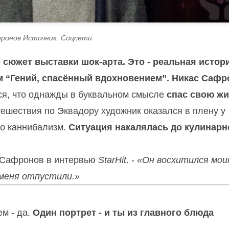
ронов Источник: Соцсети
е сюжет выставки шок-арта. Это - реальная истор
 “Гений, спасённый вдохновением”.
Никас Сафр
ся, что однажды в буквальном смысле
спас свою жи
ешествия по Эквадору художник оказался в плену у
ло каннибализм.
Ситуация накалялась до кулинарн
л Сафронов в интервью
StarHit
. -
«Он восхитился мои
 меня отпустили.»
ем - да.
Один портрет - и ты из главного блюда