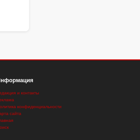
Информация
едакция и контакты
еклама
олитика конфиденциальности
арта сайта
лавная
оиск