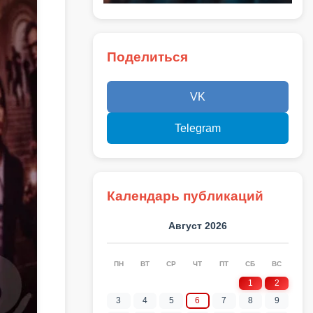
Поделиться
VK
Telegram
Календарь публикаций
Август 2026
ПН
ВТ
СР
ЧТ
ПТ
СБ
ВС
1
2
3
4
5
6
7
8
9