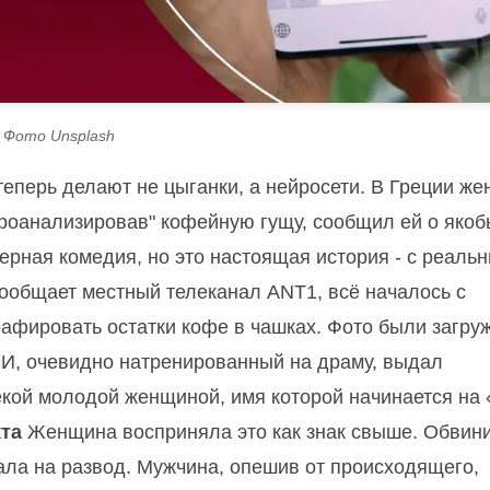
Фото Unsplash
теперь делают не цыганки, а нейросети. В Греции ж
проанализировав" кофейную гущу, сообщил ей о якоб
ерная комедия, но это настоящая история - с реаль
сообщает местный телеканал ANT1, всё началось с
афировать остатки кофе в чашках. Фото были загру
 ИИ, очевидно натренированный на драму, выдал
кой молодой женщиной, имя которой начинается на 
кта
Женщина восприняла это как знак свыше. Обвин
ала на развод. Мужчина, опешив от происходящего,