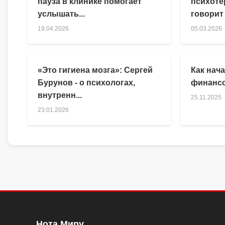
пауза в клинике помогает
психоте
услышать...
говорит
19.04.2026
05.03.2026
«Это гигиена мозга»: Сергей
Как нача
Бурунов - о психологах,
финансо
внутренн...
25.11.2025
23.01.2026
Нота Миру