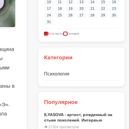
10
11
12
13
14
15
16
17
18
19
20
21
22
23
24
25
26
27
28
29
30
31
Есть посты
Сегодня
енщина
Категории
ы
ными
Психология
жены в
Популярное
«Э».
ила
ILYASOVA - артист, рожденный на
стыке поколений. Интервью
👁 27304 просмотров