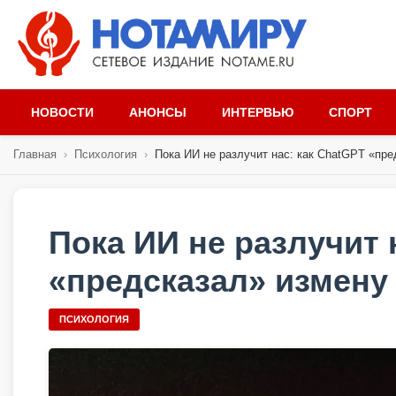
НОВОСТИ
АНОНСЫ
ИНТЕРВЬЮ
СПОРТ
Главная
›
Психология
›
Пока ИИ не разлучит нас: как ChatGPT «пред
Пока ИИ не разлучит 
«предсказал» измену 
ПСИХОЛОГИЯ