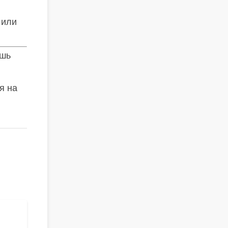
 или
ишь
я на