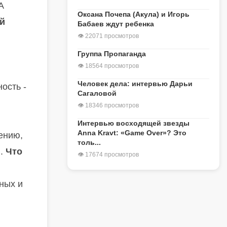
А
Оксана Почепа (Акула) и Игорь
й
Бабаев ждут ребенка
👁 22071 просмотров
Группа Пропаганда
👁 18564 просмотров
Человек дела: интервью Дарьи
ость -
Сагаловой
👁 18346 просмотров
Интервью восходящей звезды
Anna Kravt: «Game Over»? Это
ению,
толь...
и.
Что
👁 17674 просмотров
нных и