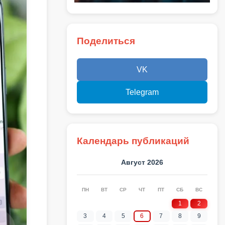
Поделиться
VK
Telegram
Календарь публикаций
Август 2026
ПН
ВТ
СР
ЧТ
ПТ
СБ
ВС
1
2
3
4
5
6
7
8
9