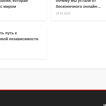
рапия, которая
почему мы устали от
 с миром
бесконечного онлайн-...
29.01.2026
ть путь к
вой независимости