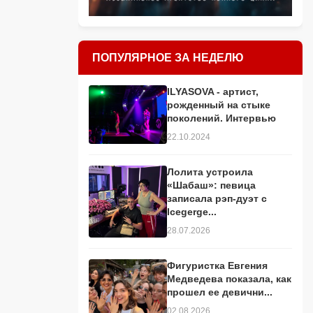
ПОПУЛЯРНОЕ ЗА НЕДЕЛЮ
ILYASOVA - артист,
рожденный на стыке
поколений. Интервью
22.10.2024
Лолита устроила
«Шабаш»: певица
записала рэп-дуэт с
Icegerge...
28.07.2026
Фигуристка Евгения
Медведева показала, как
прошел ее девични...
02.08.2026