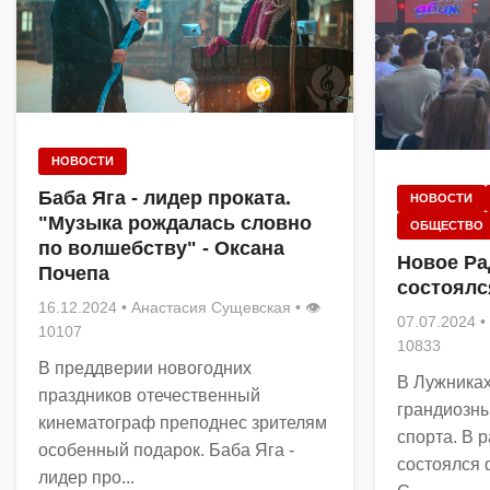
НОВОСТИ
Баба Яга - лидер проката.
НОВОСТИ
"Музыка рождалась словно
ОБЩЕСТВО
по волшебству" - Оксана
Новое Ра
Почепа
состоялс
16.12.2024
•
Анастасия Сущевская
• 👁
07.07.2024
•
10107
10833
В преддверии новогодних
В Лужниках
праздников отечественный
грандиозны
кинематограф преподнес зрителям
спорта. В 
особенный подарок. Баба Яга -
состоялся 
лидер про...