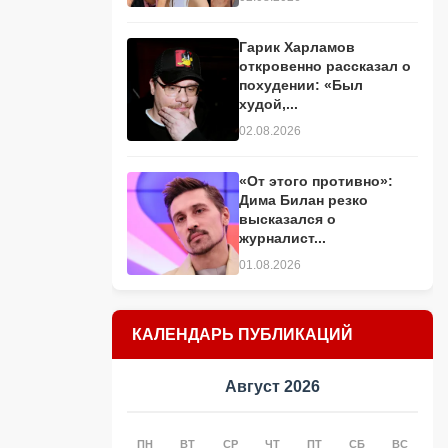
Гарик Харламов
откровенно рассказал о
похудении: «Был
худой,...
02.08.2026
«От этого противно»:
Дима Билан резко
высказался о
журналист...
01.08.2026
КАЛЕНДАРЬ ПУБЛИКАЦИЙ
Август 2026
ПН
ВТ
СР
ЧТ
ПТ
СБ
ВС