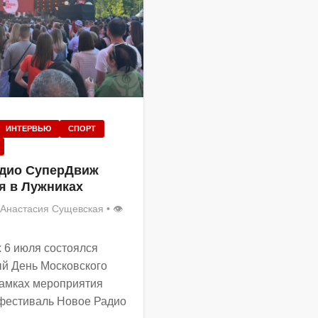
ИНТЕРВЬЮ
СПОРТ
дио СуперДвиж
я в Лужниках
Анастасия Сущевская
• 👁
 6 июля состоялся
й День Московского
рамках мероприятия
фестиваль Новое Радио