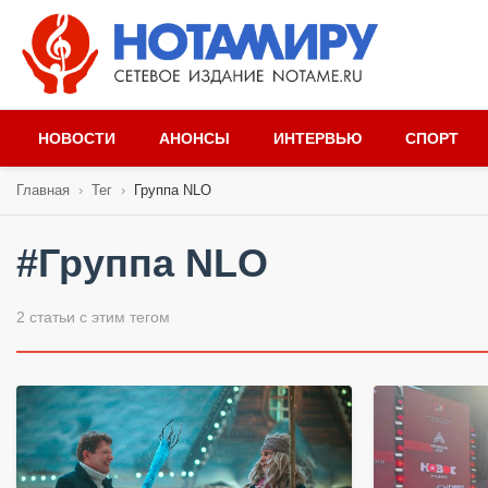
НОВОСТИ
АНОНСЫ
ИНТЕРВЬЮ
СПОРТ
Главная
›
Тег
›
Группа NLO
#Группа NLO
2 статьи с этим тегом