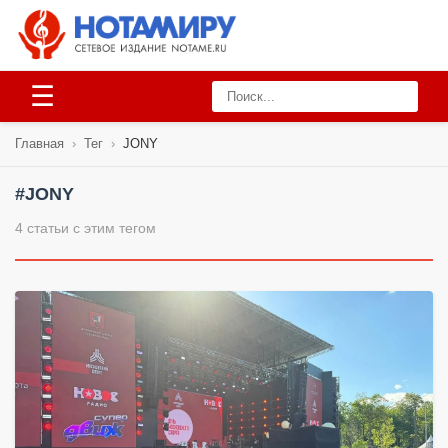
☰
Главная
›
Тег
›
JONY
#JONY
4 статьи с этим тегом