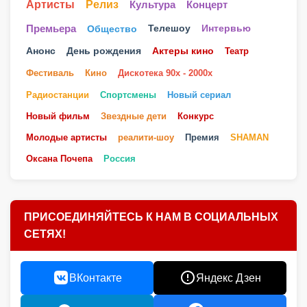
Артисты
Релиз
Культура
Концерт
Телешоу
Премьера
Общество
Интервью
Анонс
День рождения
Актеры кино
Театр
Фестиваль
Кино
Дискотека 90х - 2000х
Радиостанции
Спортсмены
Новый сериал
Новый фильм
Звездные дети
Конкурс
Молодые артисты
реалити-шоу
Премия
SHAMAN
Оксана Почепа
Россия
ПРИСОЕДИНЯЙТЕСЬ К НАМ В СОЦИАЛЬНЫХ
СЕТЯХ!
ВКонтакте
Яндекс Дзен