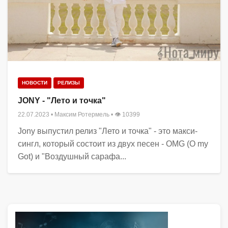
НОВОСТИ
РЕЛИЗЫ
JONY - "Лето и точка"
22.07.2023
•
Максим Ротермель
• 👁 10399
Jony выпустил релиз "Лето и точка" - это макси-
сингл, который состоит из двух песен - OMG (O my
Got) и "Воздушный сарафа...