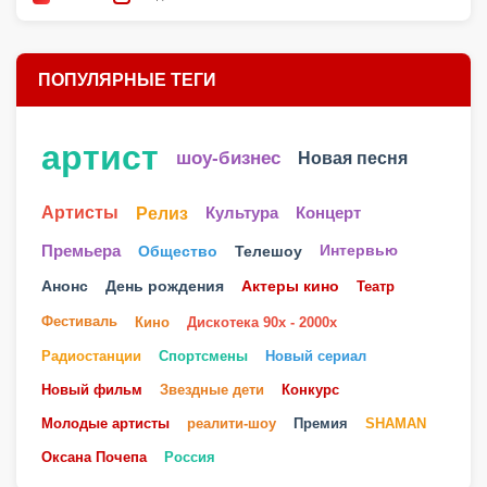
ПОПУЛЯРНЫЕ ТЕГИ
артист
шоу-бизнес
Новая песня
Артисты
Релиз
Культура
Концерт
Телешоу
Премьера
Общество
Интервью
Анонс
День рождения
Актеры кино
Театр
Фестиваль
Кино
Дискотека 90х - 2000х
Радиостанции
Спортсмены
Новый сериал
Новый фильм
Звездные дети
Конкурс
Молодые артисты
реалити-шоу
Премия
SHAMAN
Оксана Почепа
Россия