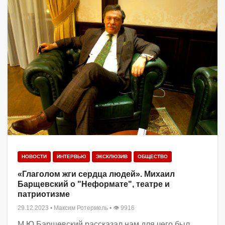
НОВОСТИ
ИНТЕРВЬЮ
ЭКСКЛЮЗИВ
ОБЩЕСТВО
«Глаголом жги сердца людей». Михаил
Барщевский о "Неформате", театре и
патриотизме
29.12.2023
•
Максим Ротермель
• 👁 9916
М.Ю.Барщевский рассказал нам для чего был