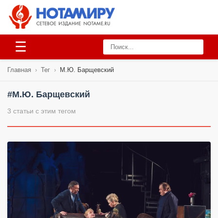
☰
Главная
›
Тег
›
М.Ю. Барщевский
#М.Ю. Барщевский
3 статьи с этим тегом