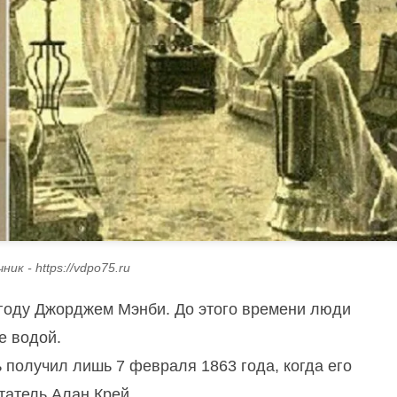
ник - https://vdpo75.ru
 году Джорджем Мэнби. До этого времени люди
е водой.
получил лишь 7 февраля 1863 года, когда его
татель Алан Крей.