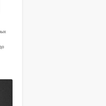
ных
до