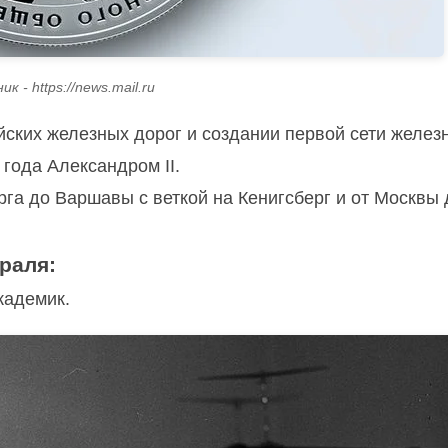
к - https://news.mail.ru
йских железных дорог и создании первой сети желез
года Александром II.
га до Варшавы с веткой на Кенигсберг и от Москвы 
раля:
кадемик.