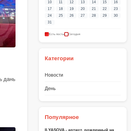
10
11
12
13
14
15
16
17
18
19
20
21
22
23
24
25
26
27
28
29
30
31
Есть посты
Сегодня
Категории
Новости
ь дань
День
Популярное
ILYASOVA - артист, рожденный на