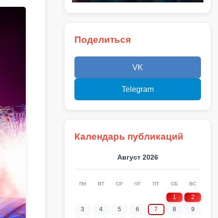
Поделиться
VK
Telegram
Календарь публикаций
Август 2026
ПН
ВТ
СР
ЧТ
ПТ
СБ
ВС
1
2
3
4
5
6
7
8
9