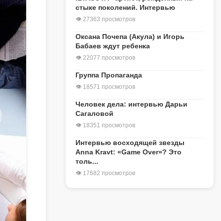
стыке поколений. Интервью
👁 27363 просмотров
Оксана Почепа (Акула) и Игорь
Бабаев ждут ребенка
👁 22077 просмотров
Группа Пропаганда
👁 18571 просмотров
Человек дела: интервью Дарьи
Сагаловой
👁 18351 просмотров
Интервью восходящей звезды
Anna Kravt: «Game Over»? Это
толь...
👁 17682 просмотров