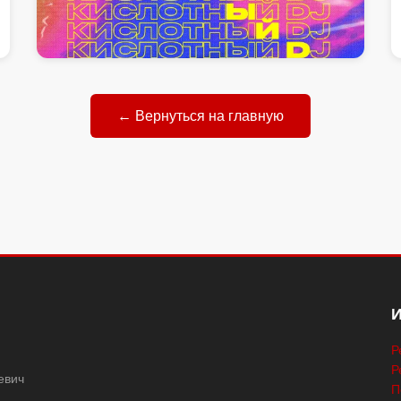
Ремикс «Кислотный DJ»
← Вернуться на главную
30.09.2022 17:17
Новости
Релизы
Р
Р
евич
П