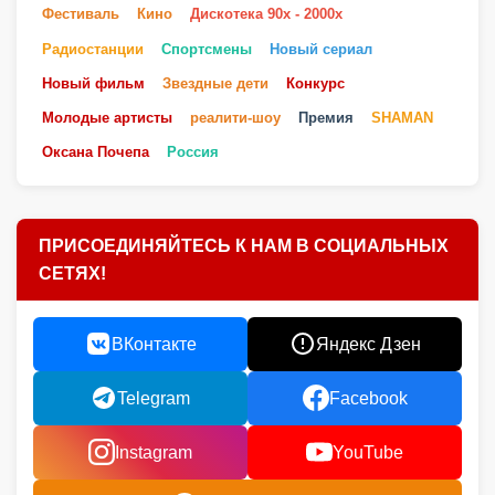
Фестиваль
Кино
Дискотека 90х - 2000х
Радиостанции
Спортсмены
Новый сериал
Новый фильм
Звездные дети
Конкурс
Молодые артисты
реалити-шоу
Премия
SHAMAN
Оксана Почепа
Россия
ПРИСОЕДИНЯЙТЕСЬ К НАМ В СОЦИАЛЬНЫХ
СЕТЯХ!
ВКонтакте
Яндекс Дзен
Telegram
Facebook
Instagram
YouTube