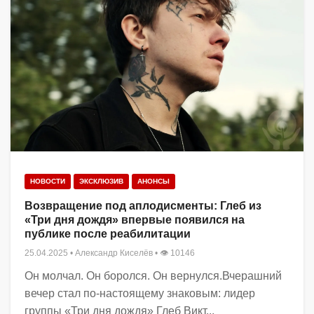
НОВОСТИ
ЭКСКЛЮЗИВ
АНОНСЫ
Возвращение под аплодисменты: Глеб из
«Три дня дождя» впервые появился на
публике после реабилитации
25.04.2025
•
Александр Киселёв
• 👁 10146
Он молчал. Он боролся. Он вернулся.Вчерашний
вечер стал по-настоящему знаковым: лидер
группы «Три дня дождя» Глеб Викт...