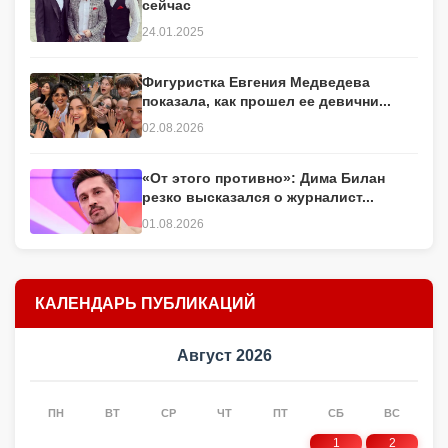
сейчас
24.01.2025
Фигуристка Евгения Медведева
показала, как прошел ее девични...
02.08.2026
«От этого противно»: Дима Билан
резко высказался о журналист...
01.08.2026
КАЛЕНДАРЬ ПУБЛИКАЦИЙ
Август 2026
ПН
ВТ
СР
ЧТ
ПТ
СБ
ВС
1
2