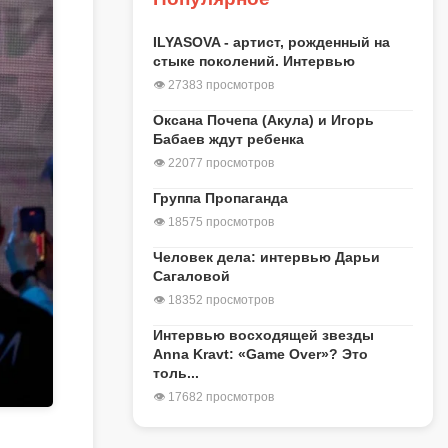
ILYASOVA - артист, рожденный на
стыке поколений. Интервью
👁 27383 просмотров
Оксана Почепа (Акула) и Игорь
Бабаев ждут ребенка
👁 22077 просмотров
Группа Пропаганда
👁 18575 просмотров
Человек дела: интервью Дарьи
Сагаловой
👁 18352 просмотров
Интервью восходящей звезды
Anna Kravt: «Game Over»? Это
толь...
👁 17682 просмотров