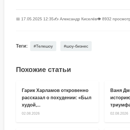
📅 17.05.2025 12:35
✍️
Александр Киселёв
👁 8932 просмот
Теги:
#Телешоу
#шоу-бизнес
Похожие статьи
Гарик Харламов откровенно
Ваня Дм
рассказал о похудении: «Был
историю
худой,...
триумфа
02.08.2026
02.08.2026