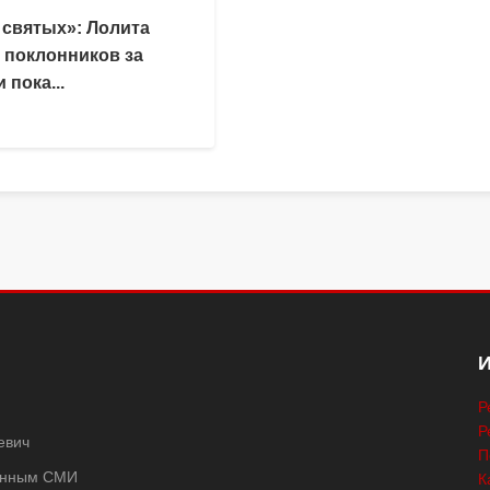
 святых»: Лолита
 поклонников за
 пока...
Р
Р
евич
П
ванным СМИ
К