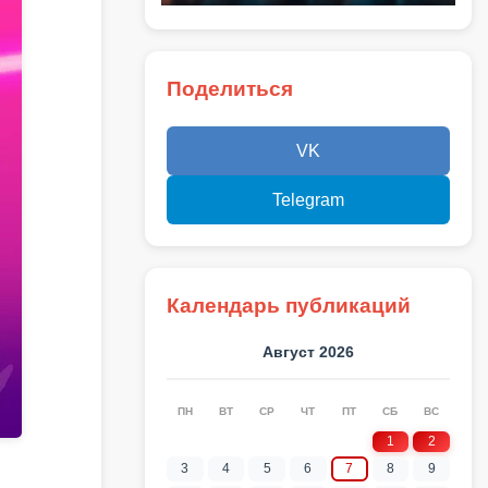
Поделиться
VK
Telegram
Календарь публикаций
Август 2026
ПН
ВТ
СР
ЧТ
ПТ
СБ
ВС
1
2
3
4
5
6
7
8
9