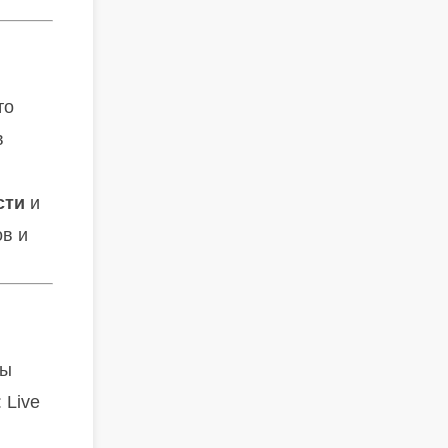
то
в
сти
и
в и
зы
: Live