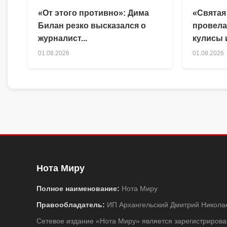
«От этого противно»: Дима
«Святая
Билан резко высказался о
провела
журналист...
кулисы и
01.08.2026
01.08.2026
Нота Миру
Полное наименование:
Нота Миру
Правообладатель:
ИП Архангельский Дмитрий Никола
Сетевое издание «Нота Миру» является зарегистриро