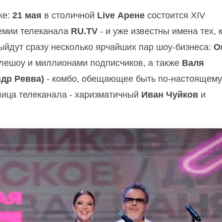
же:
21 мая
в столичной
Live Арене
состоится XIV
емии телеканала
RU.TV
- и уже известны имена тех, 
выйдут сразу несколько ярчайших пар шоу-бизнеса:
О
елешоу и миллионами подписчиков, а также
Валя
ндр Ревва)
- комбо, обещающее быть по-настоящему
лица телеканала - харизматичный
Иван Чуйков
и