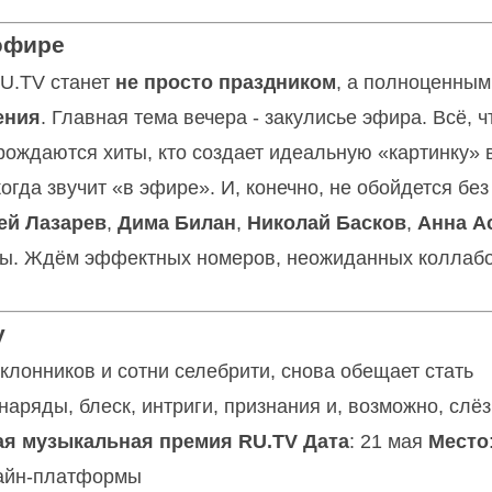
эфире
RU.TV станет
не просто праздником
, а полноценным
ения
. Главная тема вечера - закулисье эфира. Всё, ч
 рождаются хиты, кто создает идеальную «картинку» 
когда звучит «в эфире». И, конечно, не обойдется без
ей Лазарев
,
Дима Билан
,
Николай Басков
,
Анна А
ны. Ждём эффектных номеров, неожиданных коллабо
у
клонников и сотни селебрити, снова обещает стать
аряды, блеск, интриги, признания и, возможно, слё
ая музыкальная премия RU.TV
Дата
: 21 мая
Место
лайн-платформы