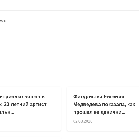
ров
итриенко вошел в
Фигуристка Евгения
: 20-летний артист
Медведева показала, как
льн...
прошел ее девични...
02.08.2026