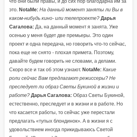
что они были правы, и до сих пор благодарна им за
это.
NotaMe:
На данный момент заняты ли Вы в
каком-нибудь кино- или телепроекте?
Дарья
Сагалова:
Да, на данный момент я занята. Уже
осенью у меня будет две премьеры. Это один
проект и одна передача, но говорить что-то сейчас,
пока еще не снято - плохая примета. Поэтому,
давайте будем говорить не словами, а делами.
Скоро все и так об этом узнают.
NotaMe:
Какие
роли сейчас Вам предлагают режиссеры? Не
преследует ли образ Светы Букиной в жизни и
работе?
Дарья Сагалова:
Образ Светы Букиной,
естественно, преследует и в жизни и в работе. Но
что касается работы, то сейчас уже перестали
предлагать «тупых блондинок». А в жизни я с
удовольствием иногда прикидываюсь Светой