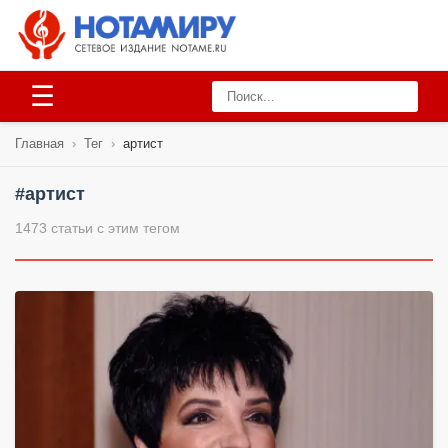
☰
Главная
›
Тег
›
артист
#артист
1473 статьи с этим тегом