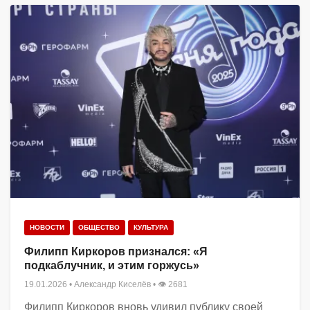
НОВОСТИ
ОБЩЕСТВО
КУЛЬТУРА
Филипп Киркоров признался: «Я
подкаблучник, и этим горжусь»
19.01.2026
•
Александр Киселёв
• 👁 2681
Филипп Киркоров вновь удивил публику своей