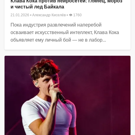
Клава Кока против нейросетей: глянец, мороз
и чистый лед Байкала
21.01.2026
•
Александр Киселёв
• 👁 1760
Пока индустрия развлечений наперебой
осваивает искусственный интеллект, Клава Кока
объявляет ему личный бой — не в лабор...