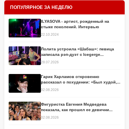
ПОПУЛЯРНОЕ ЗА НЕДЕЛЮ
ILYASOVA - артист, рожденный на
стыке поколений. Интервью
22.10.2024
Лолита устроила «Шабаш»: певица
записала рэп-дуэт с Icegerge...
28.07.2026
Гарик Харламов откровенно
рассказал о похудении: «Был худой,...
02.08.2026
Фигуристка Евгения Медведева
показала, как прошел ее девични...
02.08.2026