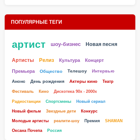
ПОПУЛЯРНЫЕ ТЕГИ
артист
шоу-бизнес
Новая песня
Артисты
Релиз
Культура
Концерт
Телешоу
Премьера
Общество
Интервью
Анонс
День рождения
Актеры кино
Театр
Фестиваль
Кино
Дискотека 90х - 2000х
Радиостанции
Спортсмены
Новый сериал
Новый фильм
Звездные дети
Конкурс
Молодые артисты
реалити-шоу
Премия
SHAMAN
Оксана Почепа
Россия