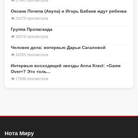
👁 27441 просмотров
Оксана Почепа (Акула) и Игорь Бабаев ждут ребенка
👁 22079 просмотров
Группа Пропаганда
👁 18578 просмотров
Человек дела: интервью Дарьи Сагаловой
👁 18355 просмотров
Интервью восходящей звезды Anna Kravt: «Game
Over»? Это толь...
👁 17686 просмотров
Нота Миру