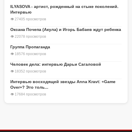
ILYASOVA - артист, рожденный на стыке поколений.
Интервью
👁 27405 просмотров
Оксана Почепа (Акула) и Игорь Бабаев ждут ребенка
👁 22078 просмотров
Группа Пропаганда
👁 18576 просмотров
Человек дела: интервью Дарьи Сагаловой
👁 18352 просмотров
Интервью восходящей звезды Anna Kravt: «Game
Over»? Это толь...
👁 17684 просмотров