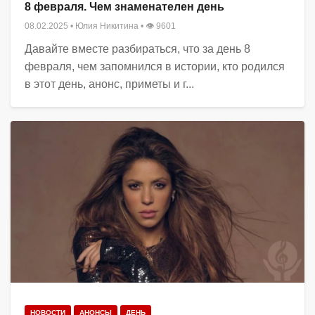
8 февраля. Чем знаменателен день
08.02.2025
•
Юлия Никитина
• 👁 9601
Давайте вместе разбираться, что за день 8
февраля, чем запомнился в истории, кто родился
в этот день, анонс, приметы и г...
НОВОСТИ
АНОНСЫ
ДЕНЬ