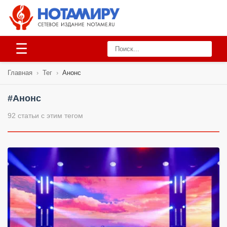
☰
Главная
›
Тег
›
Анонс
#Анонс
92 статьи с этим тегом