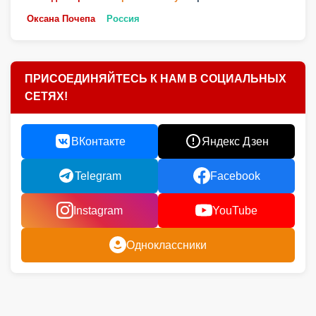
Анонс
День рождения
Актеры кино
Театр
Фестиваль
Кино
Дискотека 90х - 2000х
Радиостанции
Спортсмены
Новый сериал
Новый фильм
Звездные дети
Конкурс
Молодые артисты
реалити-шоу
Премия
SHAMAN
Оксана Почепа
Россия
ПРИСОЕДИНЯЙТЕСЬ К НАМ В СОЦИАЛЬНЫХ
СЕТЯХ!
ВКонтакте
Яндекс Дзен
Telegram
Facebook
Instagram
YouTube