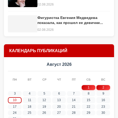
Паскаль. Автор легендарного хита
"Шелковое сердце"
09.10.2023
Гарик Харламов откровенно
рассказал о похудении: «Был худой,...
02.08.2026
Фигуристка Евгения Медведева
показала, как прошел ее девични...
02.08.2026
КАЛЕНДАРЬ ПУБЛИКАЦИЙ
Август 2026
ПН
ВТ
СР
ЧТ
ПТ
СБ
ВС