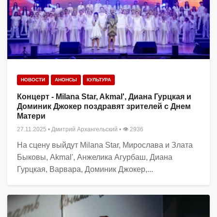
НОВОСТИ
АНОНСЫ
КУЛЬТУРА
Концерт - Milana Star, Akmal', Диана Гурцкая и
Доминик Джокер поздравят зрителей с Днем
Матери
27.11.2025
•
Дмитрий Архангельский
• 👁 2936
На сцену выйдут Milana Star, Мирослава и Злата
Быковы, Akmal', Анжелика Агурбаш, Диана
Гурцкая, Варвара, Доминик Джокер,...