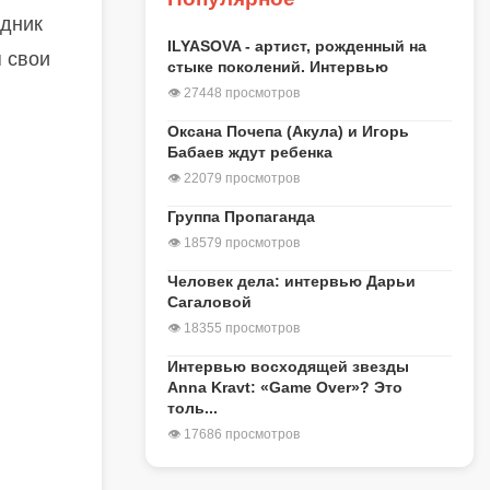
здник
ILYASOVA - артист, рожденный на
я свои
стыке поколений. Интервью
👁 27448 просмотров
Оксана Почепа (Акула) и Игорь
Бабаев ждут ребенка
👁 22079 просмотров
Группа Пропаганда
👁 18579 просмотров
Человек дела: интервью Дарьи
Сагаловой
👁 18355 просмотров
Интервью восходящей звезды
Anna Kravt: «Game Over»? Это
толь...
👁 17686 просмотров