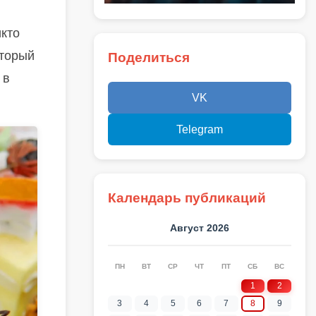
икто
оторый
Поделиться
 в
VK
Telegram
Календарь публикаций
Август 2026
ПН
ВТ
СР
ЧТ
ПТ
СБ
ВС
1
2
3
4
5
6
7
8
9