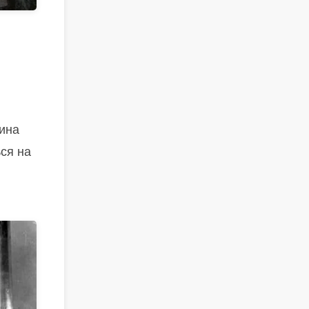
тина
ся на