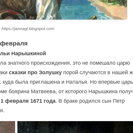
https://jannagl.blogspot.com
 февраля
альи Нарышкиной
ла знатного происхождения, это не помешало царю
таки
сказки про Золушку
порой случаются в нашей ж
т, куда была приглашена и Наталья. Но впервые царь
доме боярина Матвеева, от которого Нарышкина полу
ь
1 февраля 1671 года
. В браке родился сын Петр
я.