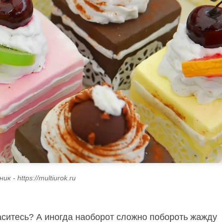
к - https://multiurok.ru
ласитесь? А иногда наоборот сложно побороть жажду