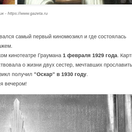
к - https://www.gazeta.ru
ывался самый первый киномюзикл и где состоялась
ажем.
ком кинотеатре Граумана
1 февраля 1929 года
. Кар
ствовала о жизни двух сестер, мечтавших прославить
юзикл получил
"Оскар" в 1930 году
.
ня вечером!