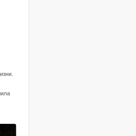
изни.
чила