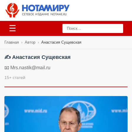
☰
Главная
›
Автор
›
Анастасия Сущевская
✍️ Анастасия Сущевская
📧 Mrs.nastik@mail.ru
15+ статей