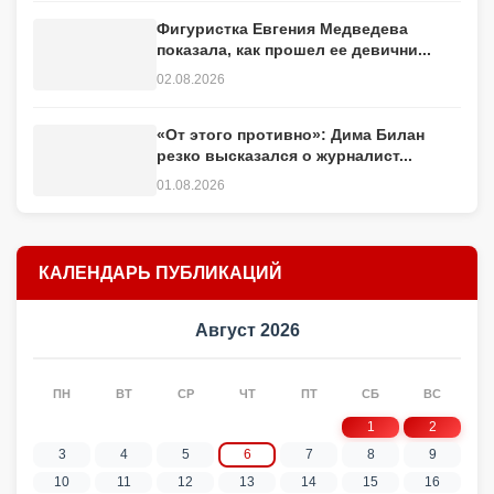
Фигуристка Евгения Медведева
показала, как прошел ее девични...
02.08.2026
«От этого противно»: Дима Билан
резко высказался о журналист...
01.08.2026
КАЛЕНДАРЬ ПУБЛИКАЦИЙ
Август 2026
ПН
ВТ
СР
ЧТ
ПТ
СБ
ВС
1
2
3
4
5
6
7
8
9
10
11
12
13
14
15
16
17
18
19
20
21
22
23