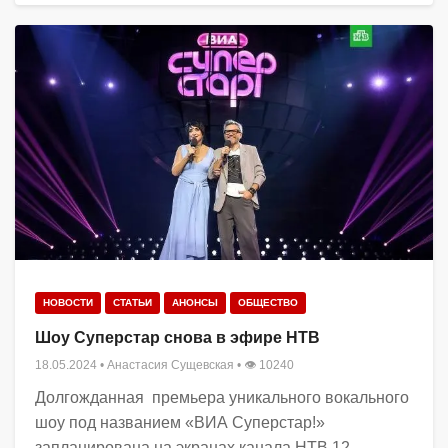
НОВОСТИ
СТАТЬИ
АНОНСЫ
ОБЩЕСТВО
Шоу Суперстар снова в эфире НТВ
18.05.2024
•
Анастасия Сущевская
• 👁 10240
Долгожданная премьера уникального вокального
шоу под названием «ВИА Суперстар!»
запланирована на экранах канала НТВ 12...