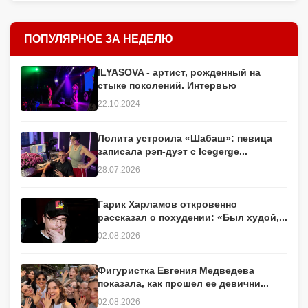
ПОПУЛЯРНОЕ ЗА НЕДЕЛЮ
ILYASOVA - артист, рожденный на
стыке поколений. Интервью
22.10.2024
Лолита устроила «Шабаш»: певица
записала рэп-дуэт с Icegerge...
28.07.2026
Гарик Харламов откровенно
рассказал о похудении: «Был худой,...
02.08.2026
Фигуристка Евгения Медведева
показала, как прошел ее девични...
02.08.2026