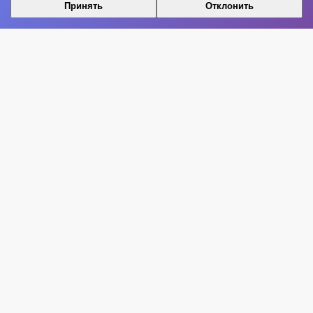
Принять
Отклонить
Нота Миру
Полное наименование:
Нота Миру
Правообладатель:
ИП Архангельский Дмитрий Николаевич
Сетевое издание «Нота Миру» является зарегистрированным
СМИ
Свидетельство:
ЭЛ ФС 77-85677 от 28.07.2023
Адрес:
105568, г. Москва, Большой Купавенский проезд, д.1,
оф.18
Новости музыки, культуры и шоу-бизнеса
Информация
Редакция и контакты