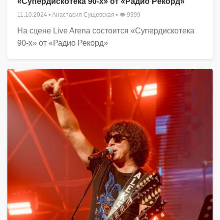
«Супердискотека 90-х» от «Радио Рекорд»
11.10.2024
•
Анастасия Сущевская
• 👁 9399
На сцене Live Arena состоится «Супердискотека
90-х» от «Радио Рекорд»