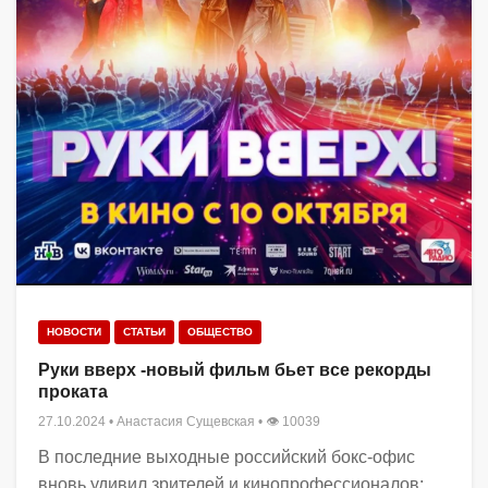
НОВОСТИ
СТАТЬИ
ОБЩЕСТВО
Руки вверх -новый фильм бьет все рекорды
проката
27.10.2024
•
Анастасия Сущевская
• 👁 10039
В последние выходные российский бокс-офис
вновь удивил зрителей и кинопрофессионалов: