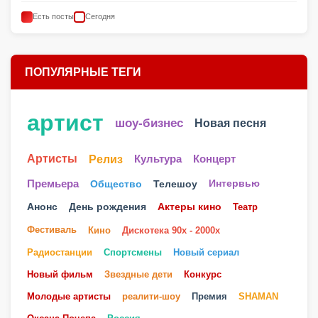
Есть посты
Сегодня
ПОПУЛЯРНЫЕ ТЕГИ
артист
шоу-бизнес
Новая песня
Артисты
Релиз
Культура
Концерт
Телешоу
Премьера
Общество
Интервью
Анонс
День рождения
Актеры кино
Театр
Фестиваль
Кино
Дискотека 90х - 2000х
Радиостанции
Спортсмены
Новый сериал
Новый фильм
Звездные дети
Конкурс
Молодые артисты
реалити-шоу
Премия
SHAMAN