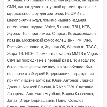
эстрады. По традиции - красная дорожка, интервью
СМИ, награждение статуэткой премии, красочное
музыкальное шоу для зрителей. Из СМИ на
мероприятии будут, помимо нашего издания,
естественно, журнал Voice, 5 канал, ТВЦ, НТВ,
Журнал Телепрограмма, Стархит, Комсомольская
правда, Московский комсомолец, Дни. Ру, Клео,
Российские новости, Журнал ОК, Woman.ru, ТАСС,
Жара ТВ, НСН. Премия телеканала ММТВ в Vegas
CityHall проходит не в первый раз! В том году это
было яркое красочное шоу, а в это обещает быть
ещё ярче и звёздней! В церемонии награждения
примут участие артисты: Юрий Антонов, Лариса
Долина, Алексей Глызин, KRAYNOVA, Светлана
Лазарева, Анжелика Агурбаш, Вадим Казаченко,
Janaz, Этери Бериашвили, Павел Соколов,