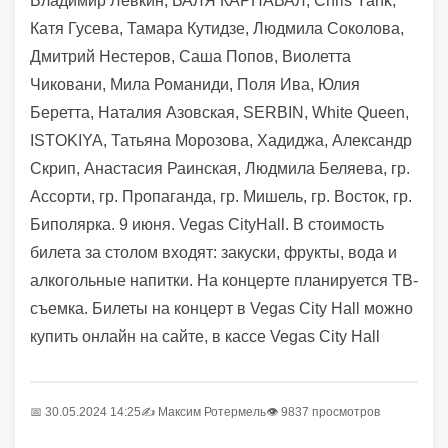
Владимир Лёвкин, ВАЛЯ КАРНАВАЛ, Chris Yank,
Катя Гусева, Тамара Кутидзе, Людмила Соколова,
Дмитрий Нестеров, Саша Попов, Виолетта
Чиковани, Мила Романиди, Поля Ива, Юлия
Беретта, Наталия Азовская, SERBIN, White Queen,
ISTOKIYA, Татьяна Морозова, Хадиджа, Александр
Скрип, Анастасия Раинская, Людмила Беляева, гр.
Ассорти, гр. Пропаганда, гр. Мишель, гр. Восток, гр.
Биполярка. 9 июня. Vegas CityHall. В стоимость
билета за столом входят: закуски, фрукты, вода и
алкогольные напитки. На концерте планируется ТВ-
съемка. Билеты на концерт в Vegas City Hall можно
купить онлайн на сайте, в кассе Vegas City Hall
📅 30.05.2024 14:25
✍️
Максим Ротермель
👁 9837 просмотров