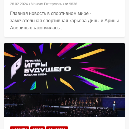
28.02.2024
•
Максим Ротермель
• 👁 9836
Главная новость в спортивном мире -
замечательная спортивная карьера Дины и Арины
Авериных закончилась .