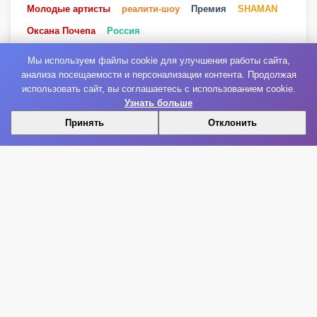
Молодые артисты
реалити-шоу
Премия
SHAMAN
Оксана Почепа
Россия
Мы используем файлы cookie для улучшения работы сайта,
анализа посещаемости и персонализации контента. Продолжая
использовать сайт, вы соглашаетесь с использованием cookie.
ПРИСОЕДИНЯЙТЕСЬ К НАМ В СОЦИАЛЬНЫХ
Узнать больше
СЕТЯХ!
Принять
Отклонить
ВКонтакте
Яндекс Дзен
Telegram
Facebook
Instagram
YouTube
Одноклассники