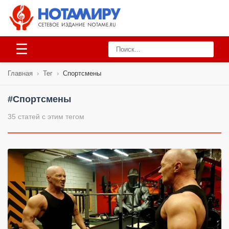
☰
Главная
›
Тег
›
Спортсмены
#Спортсмены
35 статей с этим тегом