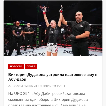
НОВОСТИ
СПОРТ
Виктория Дудакова устроила настоящее шоу в
Абу-Даби
22.10.2023
•
Максим Ротермель
• 👁 10494
На UFC 294 в Абу-Даби, российская звезда
смешанных единоборств Виктория Дудакова
представила настоящее шоу. Она вошла на...