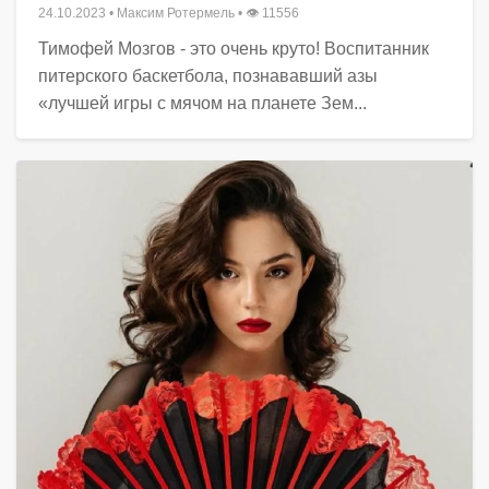
24.10.2023
•
Максим Ротермель
• 👁 11556
Тимофей Мозгов - это очень круто! Воспитанник
питерского баскетбола, познававший азы
«лучшей игры с мячом на планете Зем...