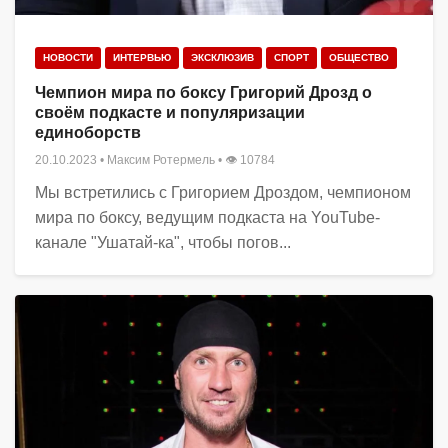
НОВОСТИ
ИНТЕРВЬЮ
ЭКСКЛЮЗИВ
СПОРТ
ОБЩЕСТВО
Чемпион мира по боксу Григорий Дрозд о
своём подкасте и популяризации
единоборств
20.10.2023
•
Максим Ротермель
• 👁 10784
Мы встретились с Григорием Дроздом, чемпионом
мира по боксу, ведущим подкаста на YouTube-
канале "Ушатай-ка", чтобы погов...