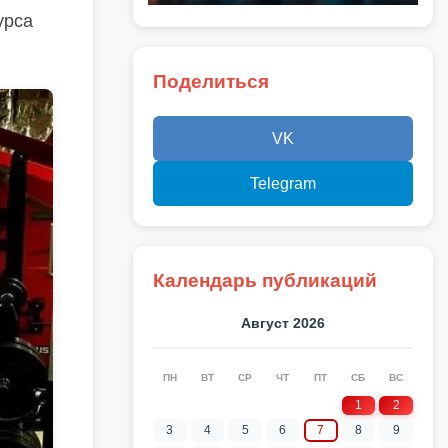
урса
Поделиться
VK
Telegram
Календарь публикаций
Август 2026
ПН
ВТ
СР
ЧТ
ПТ
СБ
ВС
1
2
3
4
5
6
7
8
9