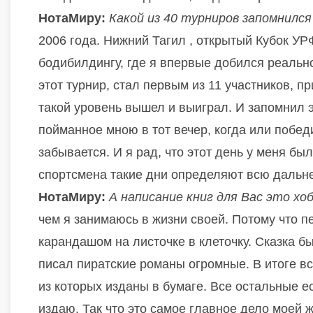
НотаМиру:
Какой из 40 турниров запомнилс
2006 года. Нижний Тагил , открытый Кубок УР
бодибилдингу, где я впервые добился реально
этот турнир, стал первым из 11 участников, п
такой уровень вышел и выиграл. И запомнил э
пойманное мною в тот вечер, когда или победи
забывается. И я рад, что этот день у меня бы
спортсмена такие дни определяют всю дальн
НотаМиру:
А написание книг для Вас это хо
чем я занимаюсь в жизни своей. Потому что пе
карандашом на листочке в клеточку. Сказка б
писал пиратские романы огромные. В итоге вс
из которых изданы в бумаге. Все остальные е
издаю. Так что это самое главное дело моей 