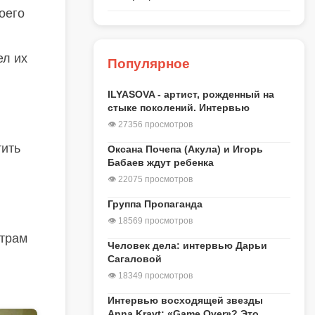
оего
ел их
Популярное
ILYASOVA - артист, рожденный на
стыке поколений. Интервью
👁 27356 просмотров
тить
Оксана Почепа (Акула) и Игорь
Бабаев ждут ребенка
👁 22075 просмотров
Группа Пропаганда
👁 18569 просмотров
етрам
Человек дела: интервью Дарьи
Сагаловой
👁 18349 просмотров
Интервью восходящей звезды
Anna Kravt: «Game Over»? Это