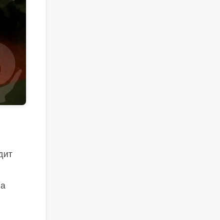
дит
На