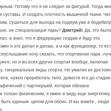
ирным. Потому что я не следил за фигурой. Тогда мн
и суставы. И создать плотность мышечной ткани. Чег
орим, сушиться для выхода на подиум уже в бодибилд
цию, ее специализация пары?
Дмитрий:
Да, это был
чтал, а знал, что я федерацию создам и буду это
мен я это делал и делаю, а и как функционер, то ес
сеуслышание хочу сказать, что спортивная пара -луч
инге, но и во всех других спортах вообще, включая
у, танцевальные виды спорта. Не умаляя их достоин
тела, нужно проработать тело, довести его до стадии
афический с партнершей, которая обязана
не только физическим, я имею в виду еще энергетику,
а быть единым
целом для обоих.
И вы знаете , люди
с.