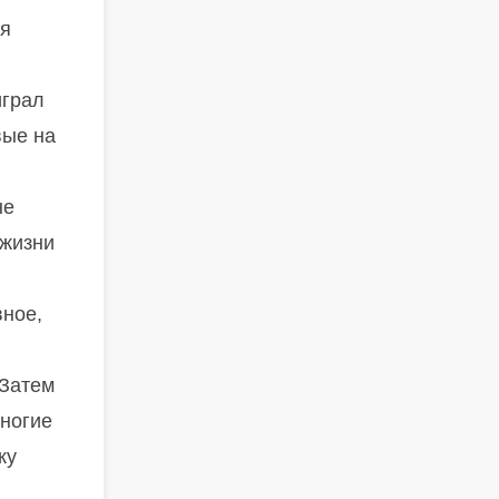
ря
играл
вые на
не
 жизни
вное,
 Затем
Многие
ку