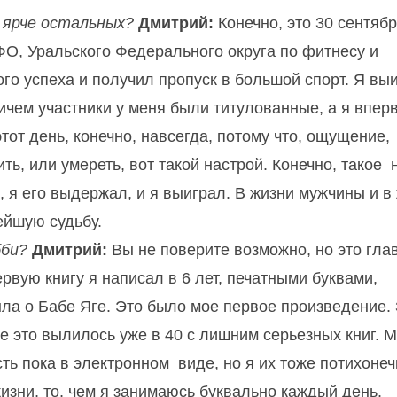
я ярче остальных?
Дмитрий:
Конечно, это 30 сентяб
ФО, Уральского Федерального округа по фитнесу и
го успеха и получил пропуск в большой спорт. Я вы
ричем участники у меня были титулованные, а я впер
тот день, конечно, навсегда, потому что, ощущение,
ть, или умереть, вот такой настрой. Конечно, такое
л, я его выдержал, и я выиграл. В жизни мужчины и в
ейшую судьбу.
бби?
Дмитрий:
Вы не поверите возможно, но это гла
рвую книгу я написал в 6 лет, печатными буквами,
ыла о Бабе Яге. Это было мое первое произведение.
е это вылилось уже в 40 с лишним серьезных книг. 
сть пока в электронном
виде, но я их тоже потихонеч
жизни, то, чем я занимаюсь буквально каждый день.