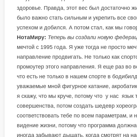
здоровье. Правда, этот вес был достаточно ж
было важно стать сильным и укрепить все сво
успехом и добился. А потом стал, как мы гов
НотаМиру:
Теперь вы создали новую федера
мечтой с 1995 года. Я уже тогда не просто ме
направление продвигать. Не только как спортс
промоутер этого направления. Я еще раз во в
что есть не только в нашем спорте в бодибилд
уважаемые мной фигурное катание, акробатик
я скажу, что мы круче, потому что
у нас
язык 
совершенства, потом создать шедевр хореогр
соответствовать тебе по всем параметрам, и 
видение жизни, потому что программа должн
иногда забывают дышать, когда смотрят на на