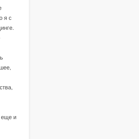
е
о я с
инге.
о
ть
шее,
ства,
 еще и