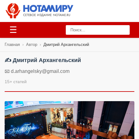
☰
Главная
›
Автор
›
Дмитрий Архангельский
✍️ Дмитрий Архангельский
📧 d.arhangelsky@gmail.com
15+ статей