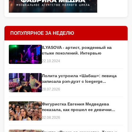
ПОПУЛЯРНОЕ ЗА НЕДЕЛЮ
ILYASOVA - артист, рожденный на
стыке поколений. Интервью
22.10.2024
Лолита устроила «Шабаш»: певица
записала рэп-дуэт с Icegerge...
28.07.2026
Фигуристка Евгения Медведева
показала, как прошел ее девични...
02.08.2026