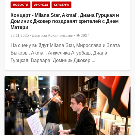
НОВОСТИ
АНОНСЫ
КУЛЬТУРА
Концерт - Milana Star, Akmal', Диана Гурцкая и
Доминик Джокер поздравят зрителей с Днем
Матери
27.11.2025
•
Дмитрий Архангельский
• 👁 2927
На сцену выйдут Milana Star, Мирослава и Злата
Быковы, Akmal', Анжелика Агурбаш, Диана
Гурцкая, Варвара, Доминик Джокер,...