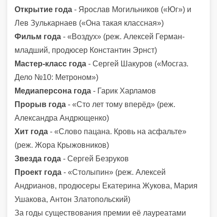
Открытие года
- Ярослав Могильников («Юг») и
Лев Зулькарнаев («Она такая классная»)
Фильм года
- «Воздух» (реж. Алексей Герман-
младший, продюсер Константин Эрнст)
Мастер-класс года
- Сергей Шакуров («Мосгаз.
Дело №10: Метроном»)
Медиаперсона года
- Гарик Харламов
Прорыв года
- «Сто лет тому вперёд» (реж.
Александра Андрющенко)
Хит года
- «Слово пацана. Кровь на асфальте»
(реж. Жора Крыжовников)
Звезда года
- Сергей Безруков
Проект года
- «Столыпин» (реж. Алексей
Андрианов, продюсеры Екатерина Жукова, Мария
Ушакова, Антон Златопольский)
За годы существования премии её лауреатами