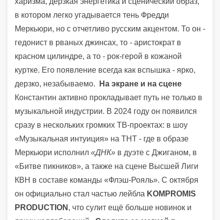
харизма, дерзкая энергетика и сценический образ,
в котором легко угадывается тень Фредди
Меркьюри, но с отчетливо русским акцентом. То он -
гедонист в рваных джинсах, то - аристократ в
красном цилиндре, а то - рок-герой в кожаной
куртке. Его появление всегда как вспышка - ярко,
дерзко, незабываемо.
На экране и на сцене
Константин активно прокладывает путь не только в
музыкальной индустрии. В 2024 году он появился
сразу в нескольких громких ТВ-проектах: в шоу
«Музыкальная интуиция» на ТНТ - где в образе
Меркьюри исполнил
«ДНК»
в дуэте с Джиганом, в
«Битве пикников», а также на сцене Высшей Лиги
КВН в составе команды «Флэш-Рояль». С октября
он официально стал частью лейбла
KOMPROMIS
PRODUCTION
, что сулит ещё больше новинок и