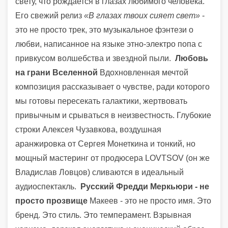
свету, что рождается в глазах любимого человека.
Его свежий релиз
«В глазах твоих сияет свет»
-
это не просто трек, это музыкальное фэнтези о
любви, написанное на языке этно-электро попа с
привкусом волшебства и звездной пыли.
Любовь
на грани Вселенной
Вдохновленная мечтой
композиция рассказывает о чувстве, ради которого
мы готовы пересекать галактики, жертвовать
привычным и срываться в неизвестность. Глубокие
строки Алексея Чузавкова, воздушная
аранжировка от Сергея Монеткина и тонкий, но
мощный мастеринг от продюсера LOVTSOV (он же
Владислав Ловцов) сливаются в идеальный
аудиоспектакль.
Русский Фредди Меркьюри - не
просто прозвище
Макеев - это не просто имя. Это
бренд. Это стиль. Это темперамент. Взрывная