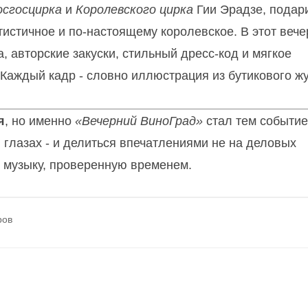
осгосцирка
и
Королевского цирка
Гии Эрадзе, подар
истичное и по-настоящему королевское. В этот вече
 авторские закуски, стильный дресс-код и мягкое
Каждый кадр - словно иллюстрация из бутикового ж
я
, но именно
«Вечерний ВиноГрад»
стал тем событие
 глазах - и делиться впечатлениями не на деловых
д музыку, проверенную временем.
ров