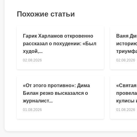
Похожие статьи
Гарик Харламов откровенно
Ваня Дм
рассказал о похудении: «Был
историю
худой,...
триумфа
02.08.2026
02.08.2026
«От этого противно»: Дима
«Святая
Билан резко высказался о
провела
журналист...
кулисы и
01.08.2026
01.08.2026