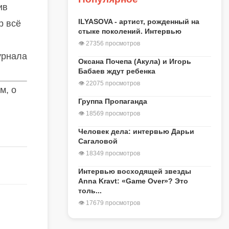
ив
ILYASOVA - артист, рожденный на
р всё
стыке поколений. Интервью
👁 27356 просмотров
урнала
Оксана Почепа (Акула) и Игорь
Бабаев ждут ребенка
👁 22075 просмотров
м, о
Группа Пропаганда
👁 18569 просмотров
Человек дела: интервью Дарьи
Сагаловой
👁 18349 просмотров
Интервью восходящей звезды
Anna Kravt: «Game Over»? Это
толь...
👁 17679 просмотров