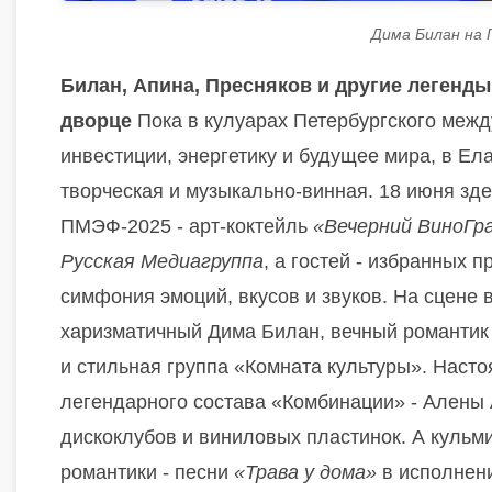
Дима Билан на 
Билан, Апина, Пресняков и другие легенд
дворце
Пока в кулуарах Петербургского меж
инвестиции, энергетику и будущее мира, в Ел
творческая и музыкально-винная. 18 июня зд
ПМЭФ-2025 - арт-коктейль
«Вечерний ВиноГр
Русская Медиагруппа
, а гостей - избранных
симфония эмоций, вкусов и звуков. На сцене в
харизматичный Дима Билан, вечный романти
и стильная группа «Комната культуры». Наст
легендарного состава «Комбинации» - Алены 
дискоклубов и виниловых пластинок. А кульм
романтики - песни
«Трава у дома»
в исполнени