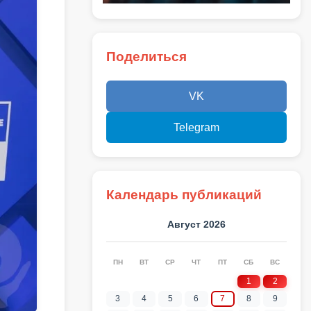
Поделиться
VK
Telegram
Календарь публикаций
Август 2026
ПН
ВТ
СР
ЧТ
ПТ
СБ
ВС
1
2
3
4
5
6
7
8
9