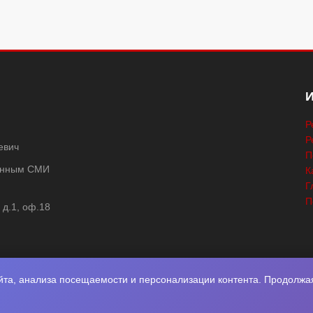
Р
Р
евич
П
ванным СМИ
К
Г
П
 д.1, оф.18
та, анализа посещаемости и персонализации контента. Продолжая 
2026
Нота Миру
. Разработка
Фабрика Медиа Мьюзик
. Все права защище