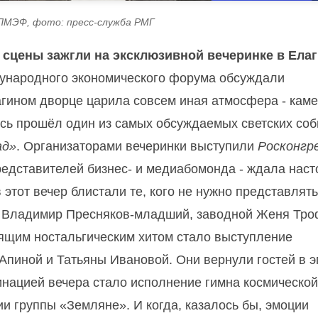
ПМЭФ, фото: пресс-служба РМГ
ы сцены зажгли на эксклюзивной вечеринке в Ела
дународного экономического форума обсуждали
агином дворце царила совсем иная атмосфера - каме
есь прошёл один из самых обсуждаемых светских со
ад»
. Организаторами вечеринки выступили
Росконгр
 представителей бизнес- и медиабомонда - ждала нас
 этот вечер блистали те, кого не нужно представлять
к Владимир Пресняков-младший, заводной Женя Тр
оящим ностальгическим хитом стало выступление
Апиной и Татьяны Ивановой. Они вернули гостей в э
инацией вечера стало исполнение гимна космической
и группы «Земляне». И когда, казалось бы, эмоции