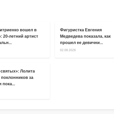
итриенко вошел в
Фигуристка Евгения
: 20-летний артист
Медведева показала, как
льн...
прошел ее девични...
02.08.2026
 святых»: Лолита
 поклонников за
 пока...