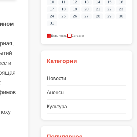
10
11
12
13
14
15
16
17
18
19
20
21
22
23
24
25
26
27
28
29
30
гином
31
Есть посты
Сегодня
рная,
бытий
Категории
есс
и
тоящая
Новости
:
офимов
Анонсы
Культура
поху
Популярное