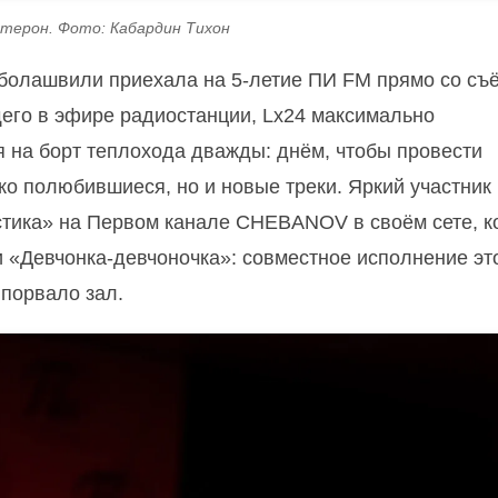
стерон. Фото: Кабардин Тихон
Оболашвили приехала на 5-летие ПИ FM прямо со съ
щего в эфире радиостанции, Lx24 максимально
дя на борт теплохода дважды: днём, чтобы провести
ько полюбившиеся, но и новые треки. Яркий участник
стика» на Первом канале CHEBANOV в своём сете, к
 и «Девчонка-девчоночка»: совместное исполнение эт
 порвало зал.