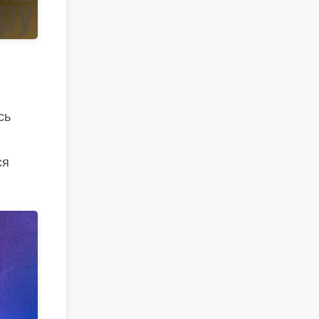
сь
ся