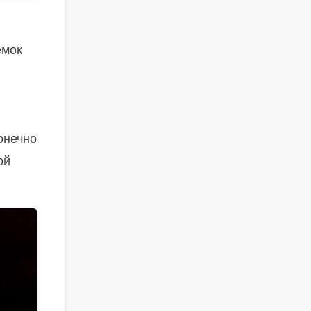
ёмок
онечно
ой