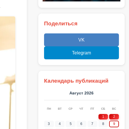
.
Поделиться
VK
Telegram
Календарь публикаций
Август 2026
ПН
ВТ
СР
ЧТ
ПТ
СБ
ВС
1
2
3
4
5
6
7
8
9