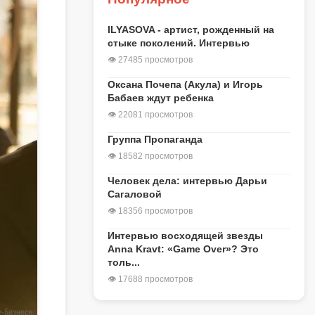
ILYASOVA - артист, рожденный на
стыке поколений. Интервью
👁 27485 просмотров
Оксана Почепа (Акула) и Игорь
Бабаев ждут ребенка
👁 22081 просмотров
Группа Пропаганда
👁 18582 просмотров
Человек дела: интервью Дарьи
Сагаловой
👁 18356 просмотров
Интервью восходящей звезды
Anna Kravt: «Game Over»? Это
толь...
👁 17688 просмотров