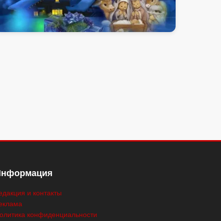
С Рождеством! Праздник света,
тепла и новых начинаний
07.01.2026 10:00
Новости
Эксклюзив
Общество
Информация
едакция и контакты
еклама
олитика конфиденциальности