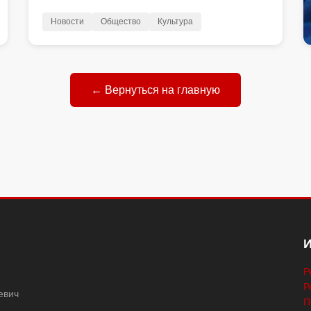
Новости
Общество
Культура
← Вернуться на главную
Р
Р
евич
П