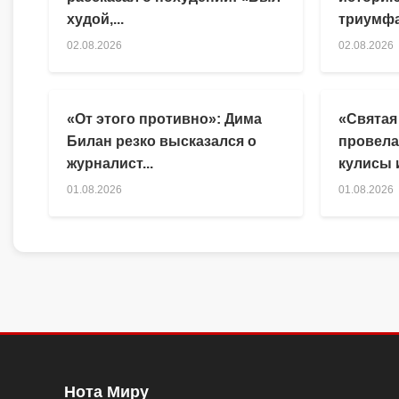
худой,...
триумфа
02.08.2026
02.08.2026
«От этого противно»: Дима
«Святая
Билан резко высказался о
провела
журналист...
кулисы и
01.08.2026
01.08.2026
Нота Миру