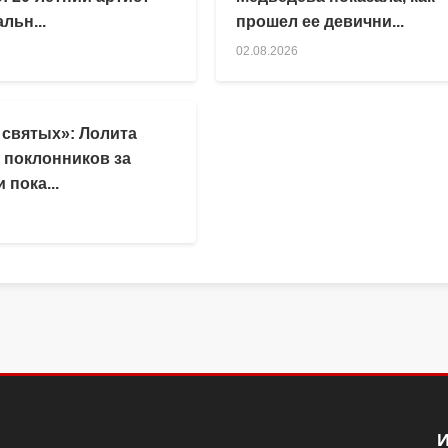
льн...
прошел ее девични...
02.08.2026
 святых»: Лолита
 поклонников за
 пока...