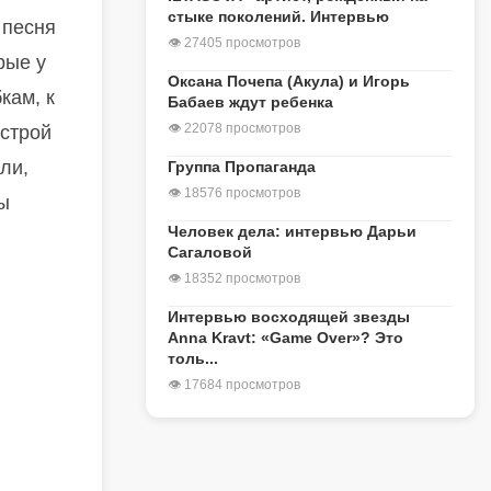
стыке поколений. Интервью
 песня
👁 27405 просмотров
рые у
Оксана Почепа (Акула) и Игорь
кам, к
Бабаев ждут ребенка
👁 22078 просмотров
острой
ли,
Группа Пропаганда
👁 18576 просмотров
ы
Человек дела: интервью Дарьи
Сагаловой
👁 18352 просмотров
Интервью восходящей звезды
Anna Kravt: «Game Over»? Это
толь...
👁 17684 просмотров