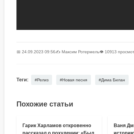
📅 24.09.2023 09:56
✍️
Максим Ротермель
👁 10913 просмо
Теги:
#Релиз
#Новая песня
#Дима Билан
Похожие статьи
Гарик Харламов откровенно
Ваня Дм
рассказал о похудении: «Был
историю