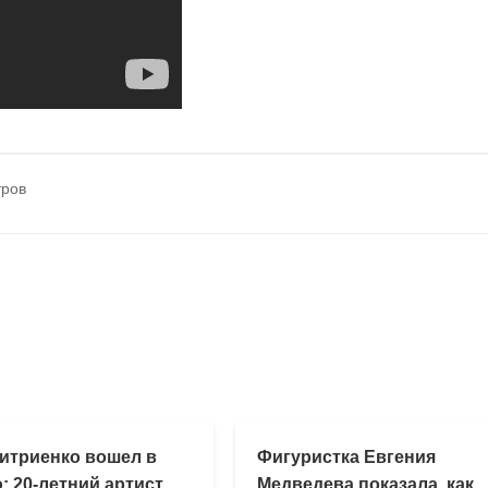
тров
итриенко вошел в
Фигуристка Евгения
: 20-летний артист
Медведева показала, как