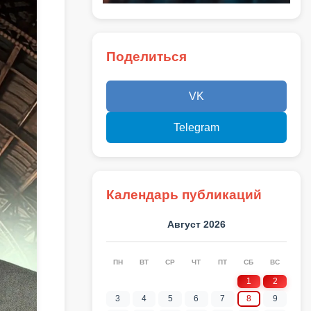
Поделиться
VK
Telegram
Календарь публикаций
Август 2026
ПН
ВТ
СР
ЧТ
ПТ
СБ
ВС
1
2
3
4
5
6
7
8
9