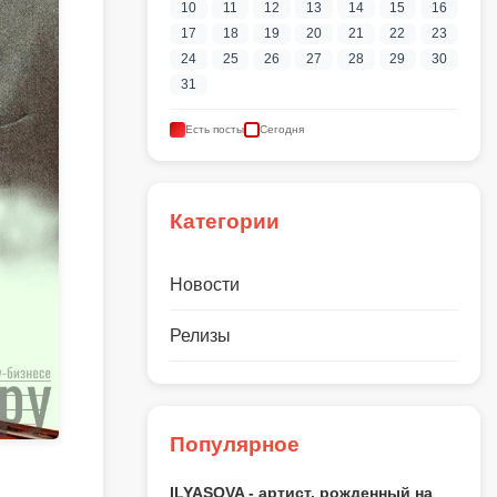
10
11
12
13
14
15
16
17
18
19
20
21
22
23
24
25
26
27
28
29
30
31
Есть посты
Сегодня
Категории
Новости
Релизы
Популярное
ILYASOVA - артист, рожденный на