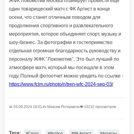
ЖФК Локомотив Москва планирует провести еще
один товарищеский матч с ФК Артист в конце
осени, что станет отличным поводом для
продолжения спортивного и развлекательного
мероприятия, которое объединяет спорт, музыку и
шоу-бизнес. За фотографии и гостеприимство
отдельная огромная благодарность руководству и
персоналу ЖФК "Локомотив". Это был лучший по
атмосфере матч, который мы посещали в этом
году. Полный фотоотчет можно увидеть по ссылке -
https://www.fclm.ru/photo/n/tren-wfc-2024-sep-03/
📅 03.09.2024 18:01
✍️
Максим Ротермель
👁 10232 просмотров
Теги:
#Спорт
#Футбол
#ФК Артист
#Артисты