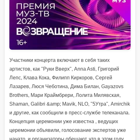
Участники концерта включают в себя таких
артистов, как "Руки Вверх", Anna Asti, Григорий
Лепс, Клава Кока, Филипп Киркоров, Сергей
Лазарев, Люся Чеботина, Дима Билан, Gayazovs
Brothers, Мари Краймбрери, Лолита Милявская,
Shaman, Galibri &amp; Mavik, NLO, "5Утра", Amirchik
и другие, как сообщили в пресс-службе телеканала.
Концепция церемонии уже известна , ведущих
церемонии объявили, голосование экспертов уже
начато, и организаторы обещают, что в этом году