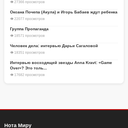
👁 27366 просмотров
Оксана Почепа (Акула) и Игорь Бабаев ждут ребенка
👁 22077 просмотров
Группа Пропаганда
👁 18571 просмотров
Человек дела: интервью Дарьи Сагаловой
👁 18351 просмотров
Интервью восходящей звезды Anna Kravt: «Game
Over»? Это толь...
👁 17682 просмотров
Нота Миру