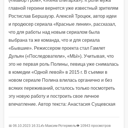
(«Майор Гром», «Жена олигарха»). К роли мужа
главной героини вернется уже известный зрителям
Ростислав Бершауэр. Алексей Троцюк, автор идеи
и продюсер сериала «Красные линии», рассказал,
что для работы над новым сериалом была
выбрана та же команда, что и для сериала
«Бывшие». Режиссером проекта стал Гамлет
Дульян («Последователи», «МЫ»). Учитывая, что
это не первая роль Полины, певица уже снималась
в комедии «Одной левой» в 2015 г. В съемки в
новом сериале Полина влилась органично и без
всяких переживаний, осталось только посмотреть
эту новую работу и построить свое личное
впечатление. Автор текста: Анастасия Сущевская
📅 06.10.2023 16:31
✍️
Максим Ротермель
👁 10943 просмотров