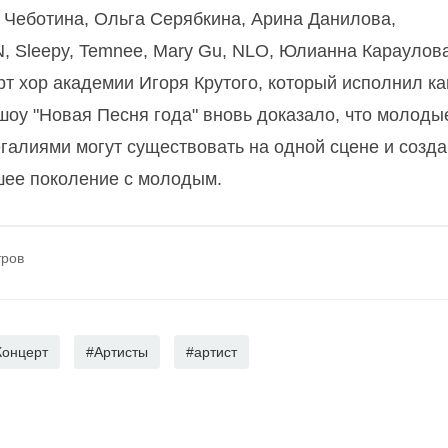
 Чеботина, Ольга Серябкина, Арина Данилова,
AN, Sleepy, Temnee, Mary Gu, NLO, Юлианна Караулов
т хор академии Игоря Крутого, который исполнил ка
оу "Новая Песня года" вновь доказало, что молоды
галиями могут существовать на одной сцене и созда
шее поколение с молодым.
тров
Концерт
#Артисты
#артист