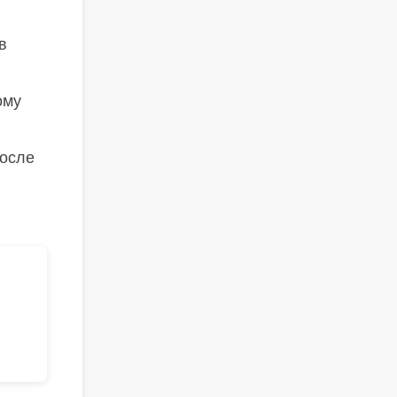
в
ому
После