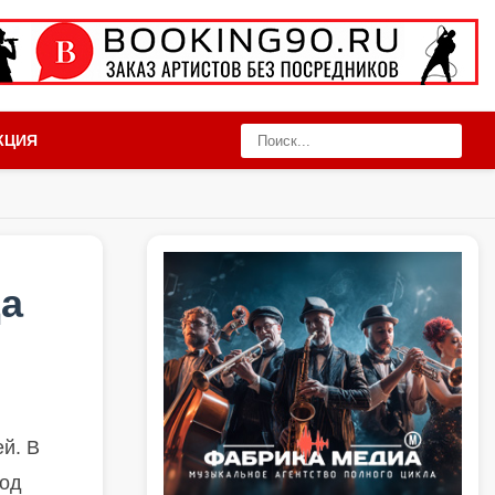
КЦИЯ
да
ей. В
под