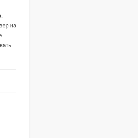
а,
вер на
е
вать