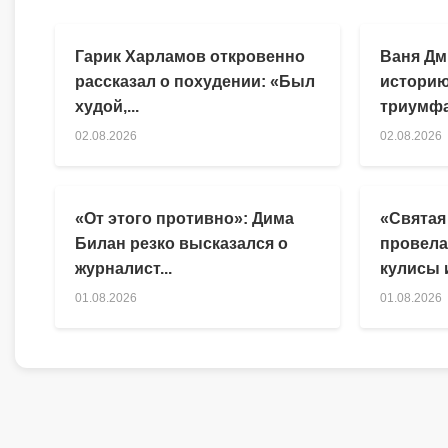
Гарик Харламов откровенно
Ваня Дм
рассказал о похудении: «Был
историю
худой,...
триумфа
02.08.2026
02.08.2026
«От этого противно»: Дима
«Святая
Билан резко высказался о
провела
журналист...
кулисы и
01.08.2026
01.08.2026