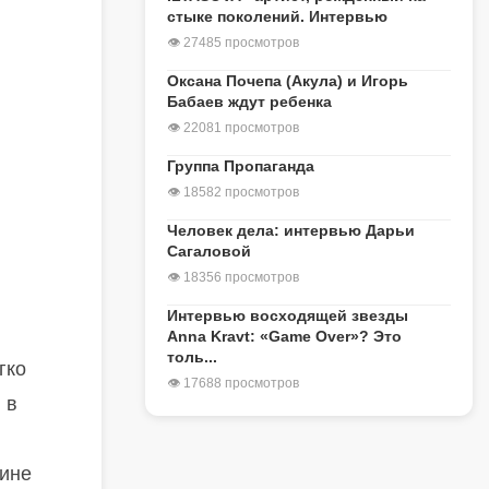
стыке поколений. Интервью
👁 27485 просмотров
Оксана Почепа (Акула) и Игорь
Бабаев ждут ребенка
👁 22081 просмотров
Группа Пропаганда
👁 18582 просмотров
Человек дела: интервью Дарьи
Сагаловой
👁 18356 просмотров
Интервью восходящей звезды
Anna Kravt: «Game Over»? Это
толь...
гко
👁 17688 просмотров
 в
тине