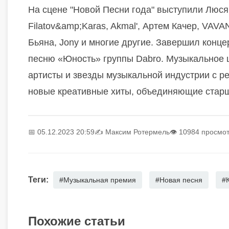
На сцене "Новой Песни года" выступили Люся
Filatov&amp;Karas, Akmal', Артем Качер, VAV
Бьяна, Jony и многие другие.
Завершил концер
песню «Юность» группы Dabro.
Музыкальное ш
артисты и звезды музыкальной индустрии с ре
новые креативные хиты, объединяющие стар
📅 05.12.2023 20:59
✍️
Максим Ротермель
👁 10984 просмо
Теги:
#Музыкальная премия
#Новая песня
#
Похожие статьи