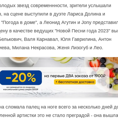
олодых звезд современнности, зрители услышали
 на сцене выступили в дуэте Лариса Долина и
Погода в доме", а Леонид Агутин и Jony представи
цену в качестве ведущих "Новой Песни года 2023" в
Белькович, Валя Карнавал, Юля Гаврилина, Антон
ева, Милана Некрасова, Женя Лизогуб и Лео.
на сломала палец на ноге всего за несколько дней д
ленной артистки это не стало преградой - она вышла