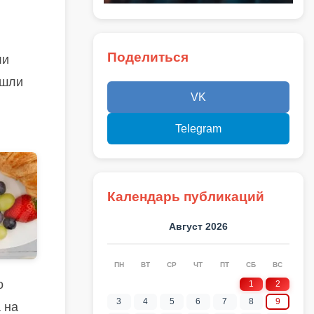
Поделиться
ли
ышли
VK
Telegram
Календарь публикаций
Август 2026
ПН
ВТ
СР
ЧТ
ПТ
СБ
ВС
о
1
2
3
4
5
6
7
8
9
 на