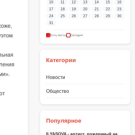
10
11
12
13
14
15
16
17
18
19
20
21
22
23
24
25
26
27
28
29
30
31
хоже,
уэтом
Есть посты
Сегодня
льная
Категории
пления
ми».
Новости
Общество
от
Популярное
ILYASOVA - артист, рожденный на