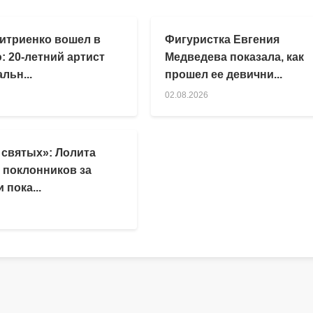
итриенко вошел в
Фигуристка Евгения
: 20-летний артист
Медведева показала, как
льн...
прошел ее девични...
02.08.2026
 святых»: Лолита
 поклонников за
 пока...